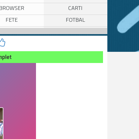
BROWSER
CARTI
FETE
FOTBAL
MPUSCATURI
IN 2
MARIO
MASINI
PUZZLE
SONIC
mplet