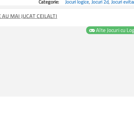
Categorie:
Jocuri logice
,
Jocuri 2d
,
Jocuri evita
evious
E AU MAI JUCAT CEILALTI
Alte Jocuri cu Log