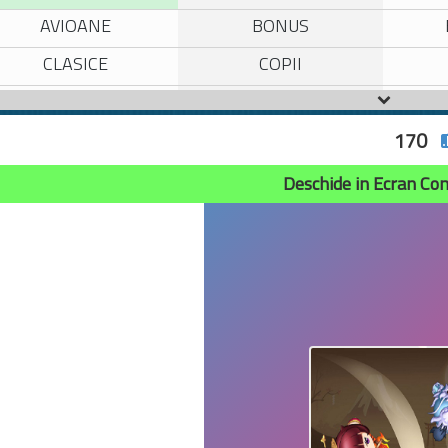
AVIOANE
BONUS
CLASICE
COPII
GATIT
HAIOASE
I
170
INTRECERI
LOGICE
MOTOCICLETE
MULTIPLAYER
Deschide in Ecran Co
SPORT
STRATEGIE