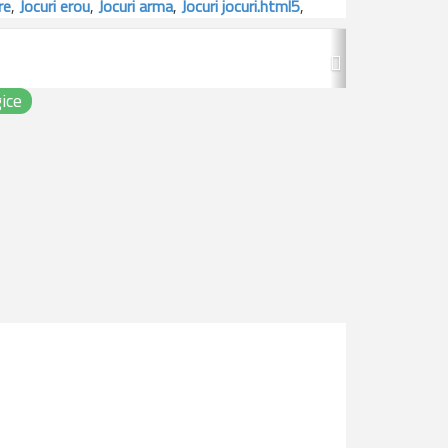
re
,
Jocuri erou
,
Jocuri arma
,
Jocuri jocuri.html5
,
Next
ice