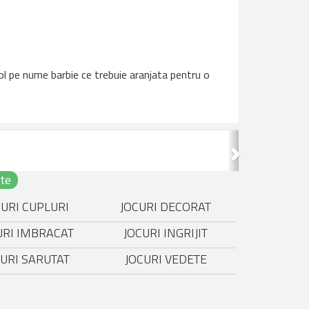
ool pe nume barbie ce trebuie aranjata pentru o
Next
ete
CURI CUPLURI
JOCURI DECORAT
URI IMBRACAT
JOCURI INGRIJIT
CURI SARUTAT
JOCURI VEDETE