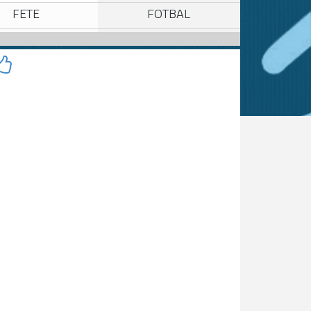
FETE
FOTBAL
MPUSCATURI
IN 2
MARIO
MASINI
PUZZLE
SONIC