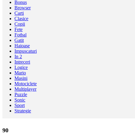
Bonus
Browser
Carti
Clasice
Copii
Fete
Fotbal
Gatit
Haioase
Impuscaturi
In 2
Intreceri
Logice
Mario
Masini
Motociclete
Multiplayer
Puzzle
Sonic
Sport
Strategie
90