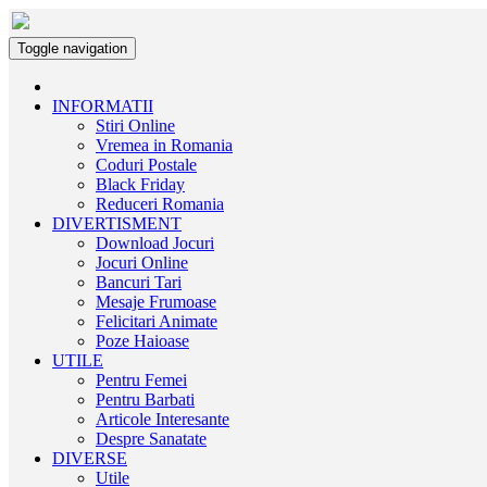
Toggle navigation
INFORMATII
Stiri Online
Vremea in Romania
Coduri Postale
Black Friday
Reduceri Romania
DIVERTISMENT
Download Jocuri
Jocuri Online
Bancuri Tari
Mesaje Frumoase
Felicitari Animate
Poze Haioase
UTILE
Pentru Femei
Pentru Barbati
Articole Interesante
Despre Sanatate
DIVERSE
Utile