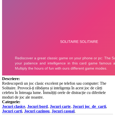
Descriere:
Redescoperă un joc clasic excelent pe telefon sau computer: The
Solitaire. Provocă-ți răbdarea și inteligența în acest joc de cărți
celebru în întreaga lume. Înmulțiți orele de distracție cu diferitele
moduri de joc ale noastre.
Categorie:
Jocuri clasice
,
Jocuri bord
,
Jocuri carte
,
Jocuri joc_de_carti
,
Jocuri carti
,
Jocuri cazinou
,
Jocuri casual
,