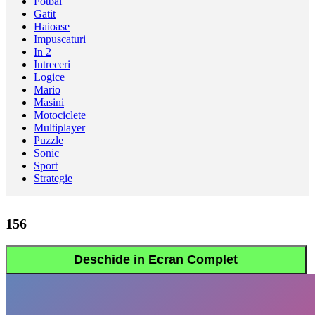
Fotbal
Gatit
Haioase
Impuscaturi
In 2
Intreceri
Logice
Mario
Masini
Motociclete
Multiplayer
Puzzle
Sonic
Sport
Strategie
156
Deschide in Ecran Complet