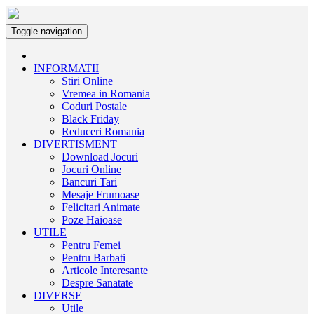
Toggle navigation
INFORMATII
Stiri Online
Vremea in Romania
Coduri Postale
Black Friday
Reduceri Romania
DIVERTISMENT
Download Jocuri
Jocuri Online
Bancuri Tari
Mesaje Frumoase
Felicitari Animate
Poze Haioase
UTILE
Pentru Femei
Pentru Barbati
Articole Interesante
Despre Sanatate
DIVERSE
Utile