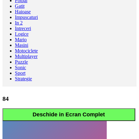
Fotbal
Gatit
Haioase
Impuscaturi
In 2
Intreceri
Logice
Mario
Masini
Motociclete
Multiplayer
Puzzle
Sonic
Sport
Strategie
84
Deschide in Ecran Complet