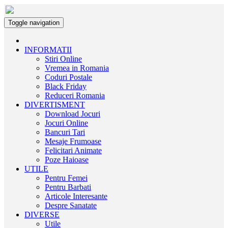
Toggle navigation
INFORMATII
Stiri Online
Vremea in Romania
Coduri Postale
Black Friday
Reduceri Romania
DIVERTISMENT
Download Jocuri
Jocuri Online
Bancuri Tari
Mesaje Frumoase
Felicitari Animate
Poze Haioase
UTILE
Pentru Femei
Pentru Barbati
Articole Interesante
Despre Sanatate
DIVERSE
Utile