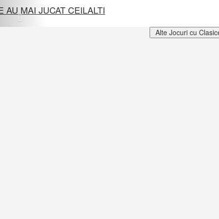
Previous
E AU MAI JUCAT CEILALTI
Alte Jocuri cu Clasic