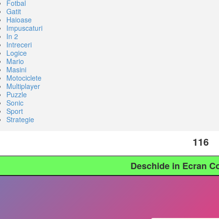
Fotbal
Gatit
Haioase
Impuscaturi
In 2
Intreceri
Logice
Mario
Masini
Motociclete
Multiplayer
Puzzle
Sonic
Sport
Strategie
116
Deschide in Ecran C