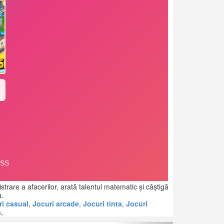
strare a afacerilor, arată talentul matematic și câștigă
a.
ri casual
,
Jocuri arcade
,
Jocuri tinta
,
Jocuri
a
,