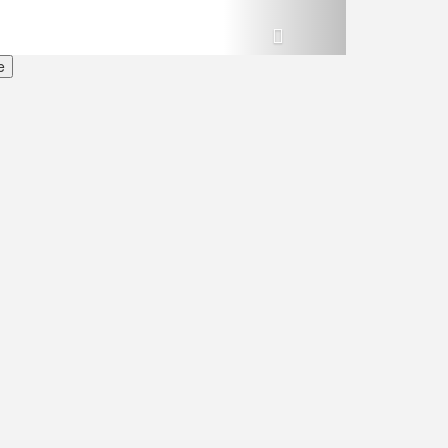
Next
e