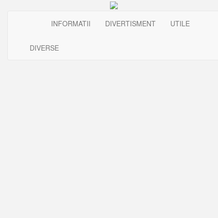
INFORMATII
DIVERTISMENT
UTILE
DIVERSE