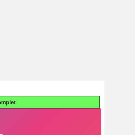
omplet