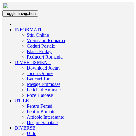
Toggle navigation
INFORMATII
Stiri Online
Vremea in Romania
Coduri Postale
Black Friday
Reduceri Romania
DIVERTISMENT
Download Jocuri
Jocuri Online
Bancuri Tari
Mesaje Frumoase
Felicitari Animate
Poze Haioase
UTILE
Pentru Femei
Pentru Barbati
Articole Interesante
Despre Sanatate
DIVERSE
Utile