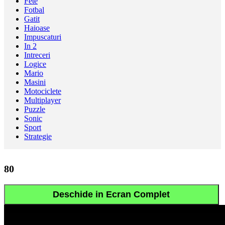
Fete
Fotbal
Gatit
Haioase
Impuscaturi
In 2
Intreceri
Logice
Mario
Masini
Motociclete
Multiplayer
Puzzle
Sonic
Sport
Strategie
80
Deschide in Ecran Complet