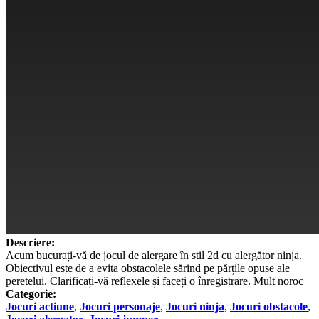
Descriere:
Acum bucurați-vă de jocul de alergare în stil 2d cu alergător ninja.
Obiectivul este de a evita obstacolele sărind pe părțile opuse ale
peretelui. Clarificați-vă reflexele și faceți o înregistrare. Mult noroc
Categorie:
Jocuri actiune
,
Jocuri personaje
,
Jocuri ninja
,
Jocuri obstacole
,