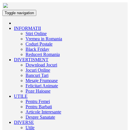
Toggle navigation
INFORMATII
Stiri Online
Vremea in Romania
Coduri Postale
Black Friday
Reduceri Romania
DIVERTISMENT
Download Jocuri
Jocuri Online
Bancuri Tari
Mesaje Frumoase
Felicitari Animate
Poze Haioase
UTILE
Pentru Femei
Pentru Barbati
Articole Interesante
Despre Sanatate
DIVERSE
Utile