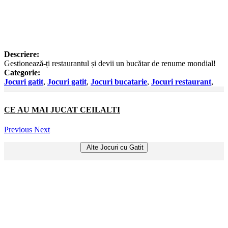
Descriere:
Gestionează-ți restaurantul și devii un bucătar de renume mondial!
Categorie:
Jocuri gatit
,
Jocuri gatit
,
Jocuri bucatarie
,
Jocuri restaurant
,
CE AU MAI JUCAT CEILALTI
Previous
Next
Alte Jocuri cu Gatit