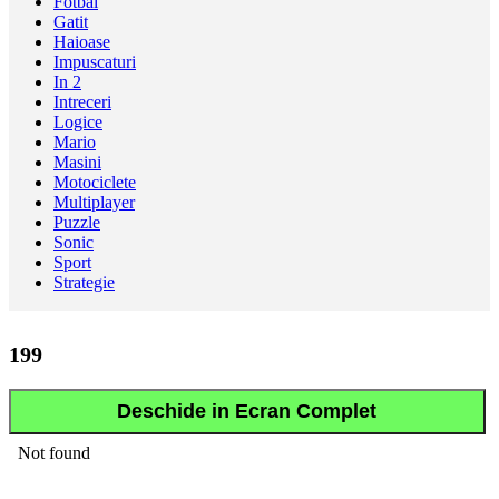
Fotbal
Gatit
Haioase
Impuscaturi
In 2
Intreceri
Logice
Mario
Masini
Motociclete
Multiplayer
Puzzle
Sonic
Sport
Strategie
199
Deschide in Ecran Complet