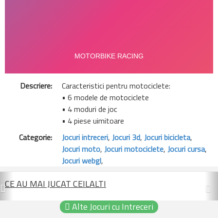
Descriere:
Caracteristici pentru motociclete:
• 6 modele de motociclete
• 4 moduri de joc
• 4 piese uimitoare
Categorie:
Jocuri intreceri
,
Jocuri 3d
,
Jocuri bicicleta
,
Jocuri moto
,
Jocuri motociclete
,
Jocuri cursa
,
Jocuri webgl
,
Previous
N
CE AU MAI JUCAT CEILALTI
Alte Jocuri cu Intreceri