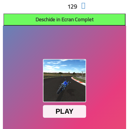
129
CLASICE
COPII
FETE
FOTBAL
Deschide in Ecran Complet
GATIT
HAIOASE
IMPUSCATURI
IN 2
INTRECERI
LOGICE
MARIO
MASINI
MOTOCICLETE
MULTIPLAYER
PUZZLE
SONIC
SPORT
STRATEGIE