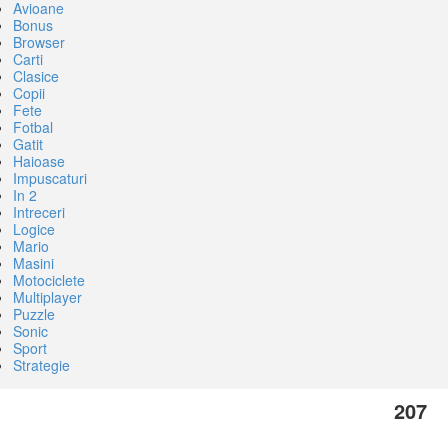
Avioane
Bonus
Browser
Carti
Clasice
Copii
Fete
Fotbal
Gatit
Haioase
Impuscaturi
In 2
Intreceri
Logice
Mario
Masini
Motociclete
Multiplayer
Puzzle
Sonic
Sport
Strategie
207