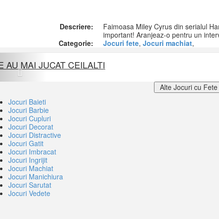
Descriere:
Faimoasa Miley Cyrus din serialul Ha
important! Aranjeaz-o pentru un inter
Categorie:
Jocuri fete
,
Jocuri machiat
,
Previous
E AU MAI JUCAT CEILALTI
Alte Jocuri cu Fete
Jocuri Baieti
Jocuri Barbie
Jocuri Cupluri
Jocuri Decorat
Jocuri Distractive
Jocuri Gatit
Jocuri Imbracat
Jocuri Ingrijit
Jocuri Machiat
Jocuri Manichiura
Jocuri Sarutat
Jocuri Vedete