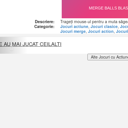
Descriere:
Trageți mouse-ul pentru a muta săgeat
Categorie:
Jocuri actiune
,
Jocuri clasice
,
Jocu
Jocuri merge
,
Jocuri action
,
Jocur
Previous
E AU MAI JUCAT CEILALTI
Alte Jocuri cu Actiun