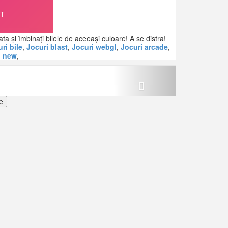
a și îmbinați bilele de aceeași culoare! A se distra!
ri bile
,
Jocuri blast
,
Jocuri webgl
,
Jocuri arcade
,
i new
,
Next
e