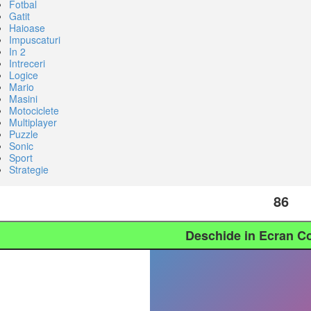
Fotbal
Gatit
Haioase
Impuscaturi
In 2
Intreceri
Logice
Mario
Masini
Motociclete
Multiplayer
Puzzle
Sonic
Sport
Strategie
86
Deschide in Ecran C