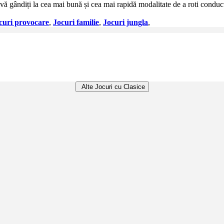
ă vă gândiți la cea mai bună și cea mai rapidă modalitate de a roti conduct
curi provocare
,
Jocuri familie
,
Jocuri jungla
,
Alte Jocuri cu Clasice