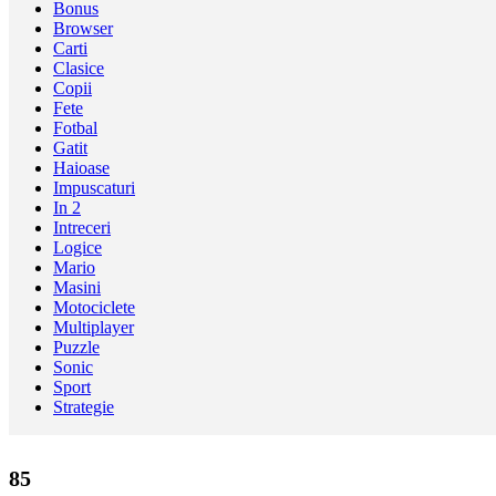
Bonus
Browser
Carti
Clasice
Copii
Fete
Fotbal
Gatit
Haioase
Impuscaturi
In 2
Intreceri
Logice
Mario
Masini
Motociclete
Multiplayer
Puzzle
Sonic
Sport
Strategie
85