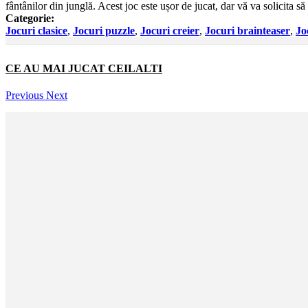
fântânilor din junglă. Acest joc este ușor de jucat, dar vă va solicita s
Categorie:
Jocuri clasice
,
Jocuri puzzle
,
Jocuri creier
,
Jocuri brainteaser
,
Jo
CE AU MAI JUCAT CEILALTI
Previous
Next