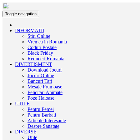
Toggle navigation
INFORMATII
Stiri Online
Vremea in Romania
Coduri Postale
Black Friday
Reduceri Romania
DIVERTISMENT
Download Jocuri
Jocuri Online
Bancuri Tari
Mesaje Frumoase
Felicitari Animate
Poze Haioase
UTILE
Pentru Femei
Pentru Barbati
Articole Interesante
Despre Sanatate
DIVERSE
Utile