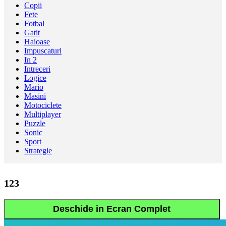
Copii
Fete
Fotbal
Gatit
Haioase
Impuscaturi
In 2
Intreceri
Logice
Mario
Masini
Motociclete
Multiplayer
Puzzle
Sonic
Sport
Strategie
123
Deschide in Ecran Complet