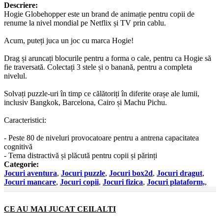
Descriere:
Hogie Globehopper este un brand de animație pentru copii de
renume la nivel mondial pe Netflix și TV prin cablu.
Acum, puteți juca un joc cu marca Hogie!
Drag și aruncați blocurile pentru a forma o cale, pentru ca Hogie să
fie traversată. Colectați 3 stele și o banană, pentru a completa
nivelul.
Solvați puzzle-uri în timp ce călătoriți în diferite orașe ale lumii,
inclusiv Bangkok, Barcelona, Cairo și Machu Pichu.
Caracteristici:
- Peste 80 de niveluri provocatoare pentru a antrena capacitatea
cognitivă
- Tema distractivă și plăcută pentru copii și părinți
Categorie:
Jocuri aventura
,
Jocuri puzzle
,
Jocuri box2d
,
Jocuri dragut
,
Jocuri mancare
,
Jocuri copii
,
Jocuri fizica
,
Jocuri plataform,
,
CE AU MAI JUCAT CEILALTI