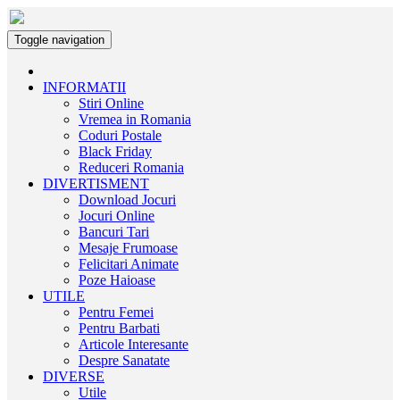
Toggle navigation
INFORMATII
Stiri Online
Vremea in Romania
Coduri Postale
Black Friday
Reduceri Romania
DIVERTISMENT
Download Jocuri
Jocuri Online
Bancuri Tari
Mesaje Frumoase
Felicitari Animate
Poze Haioase
UTILE
Pentru Femei
Pentru Barbati
Articole Interesante
Despre Sanatate
DIVERSE
Utile