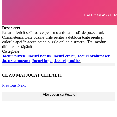
Descriere:
Paharul fericit se întoarce pentru o a doua rundă de puzzle-uri.
Completează toate puzzle-urile pentru a debloca toate pieile și
culorile apei în acest joc de puzzle online distractiv. Trei moduri
diferite de stăpânit.
Categorie:
Jocuri puzzle
,
Jocuri bonus
,
Jocuri creier
,
Jocuri brainteaser
,
Jocuri amuzant
,
Jocuri logic
,
Jocuri gandire
,
CE AU MAI JUCAT CEILALTI
Previous
Next
Alte Jocuri cu Puzzle