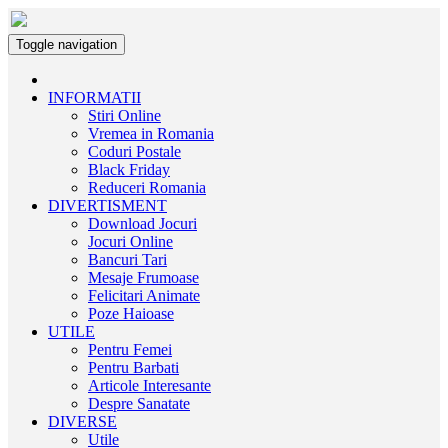
Toggle navigation
INFORMATII
Stiri Online
Vremea in Romania
Coduri Postale
Black Friday
Reduceri Romania
DIVERTISMENT
Download Jocuri
Jocuri Online
Bancuri Tari
Mesaje Frumoase
Felicitari Animate
Poze Haioase
UTILE
Pentru Femei
Pentru Barbati
Articole Interesante
Despre Sanatate
DIVERSE
Utile