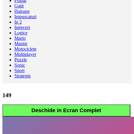
Fotbal
Gatit
Haioase
Impuscaturi
In 2
Intreceri
Logice
Mario
Masini
Motociclete
Multiplayer
Puzzle
Sonic
Sport
Strategie
149
Deschide in Ecran Complet