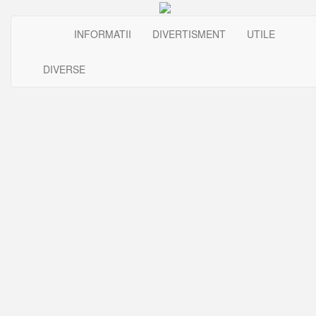
INFORMATII
DIVERTISMENT
UTILE
DIVERSE