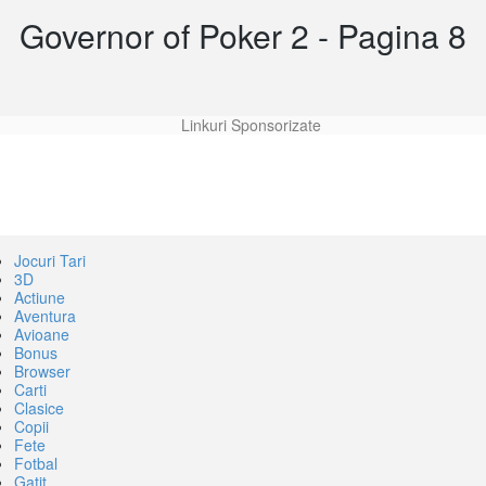
Governor of Poker 2 - Pagina 8
Linkuri Sponsorizate
Jocuri Tari
3D
Actiune
Aventura
Avioane
Bonus
Browser
Carti
Clasice
Copii
Fete
Fotbal
Gatit