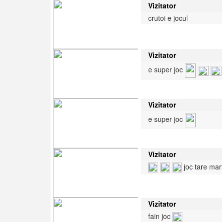
Vizitator
crutoi e jocul
Vizitator
e super joc
Vizitator
e super joc
Vizitator
joc tare mar
Vizitator
fain joc