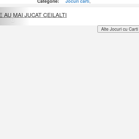
Categorie:
Jocuri carti
,
Previous
E AU MAI JUCAT CEILALTI
Alte Jocuri cu Carti