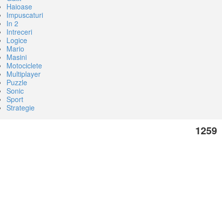
Haioase
Impuscaturi
In 2
Intreceri
Logice
Mario
Masini
Motociclete
Multiplayer
Puzzle
Sonic
Sport
Strategie
1259