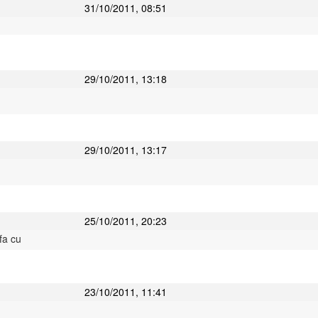
31/10/2011, 08:51
29/10/2011, 13:18
29/10/2011, 13:17
25/10/2011, 20:23
fa cu
23/10/2011, 11:41