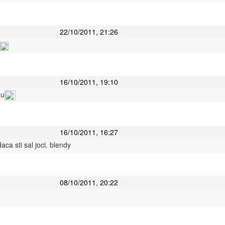
22/10/2011, 21:26
16/10/2011, 19:10
nu
16/10/2011, 16:27
daca sti sal joci. blendy
08/10/2011, 20:22