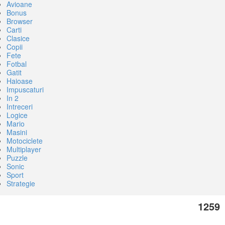
Avioane
Bonus
Browser
Carti
Clasice
Copii
Fete
Fotbal
Gatit
Haioase
Impuscaturi
In 2
Intreceri
Logice
Mario
Masini
Motociclete
Multiplayer
Puzzle
Sonic
Sport
Strategie
1259