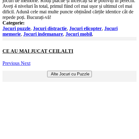
jocuri de memorie. Rotiți plăcile și încercați să le potriviți în perechi.
Aveți 4 niveluri în total, primul fiind cel mai ușor și ultimul cel mai
dificil. Adună cele mai multe puncte obținând cărțile identice cât de
repede poți. Bucurați-vă!
Categorie:
Jocuri puzzle
,
Jocuri distractie
,
Jocuri elicopter
,
Jocuri
memorie
,
Jocuri indemanare
,
Jocuri mobil
,
CE AU MAI JUCAT CEILALTI
Previous
Next
Alte Jocuri cu Puzzle