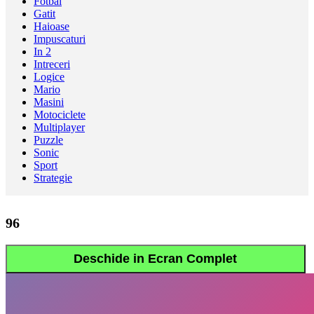
Fotbal
Gatit
Haioase
Impuscaturi
In 2
Intreceri
Logice
Mario
Masini
Motociclete
Multiplayer
Puzzle
Sonic
Sport
Strategie
96
Deschide in Ecran Complet