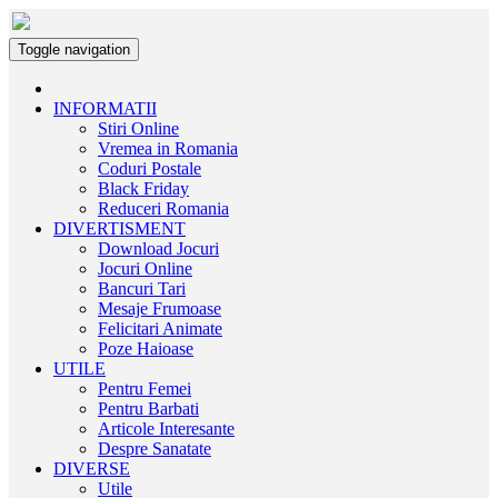
Toggle navigation
INFORMATII
Stiri Online
Vremea in Romania
Coduri Postale
Black Friday
Reduceri Romania
DIVERTISMENT
Download Jocuri
Jocuri Online
Bancuri Tari
Mesaje Frumoase
Felicitari Animate
Poze Haioase
UTILE
Pentru Femei
Pentru Barbati
Articole Interesante
Despre Sanatate
DIVERSE
Utile