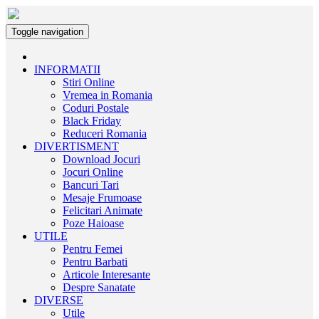
Toggle navigation
INFORMATII
Stiri Online
Vremea in Romania
Coduri Postale
Black Friday
Reduceri Romania
DIVERTISMENT
Download Jocuri
Jocuri Online
Bancuri Tari
Mesaje Frumoase
Felicitari Animate
Poze Haioase
UTILE
Pentru Femei
Pentru Barbati
Articole Interesante
Despre Sanatate
DIVERSE
Utile