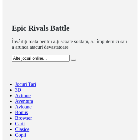
Epic Rivals Battle
Învârtiți roata pentru a-ți scoate soldații, a-i împuternici sau
a arunca atacuri devastatoare
Jocuri Tari
3D
Actiune
Aventura
Avioane
Bonus
Browser
Carti
Clasice
Copii