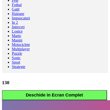
Fete
Fotbal
Gatit
Haioase
Impuscaturi
In 2
Intreceri
Logice
Mario
Masini
Motociclete
Multiplayer
Puzzle
Sonic
Sport
Strategie
130
Deschide in Ecran Complet