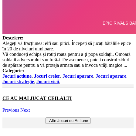
Descriere:
Alegeți-vă fracțiunea: elfi sau pitici. Începeți să jucați bătăliile epice
în 20 de niveluri uimitoare.
Vă conduceți echipa și rotiți roata pentru a-ți popa soldații. Omoară
soldații adversarului sau fură-i. De asemenea, puteți construi ziduri
de apărare pentru a vă proteja armata sau a invoca vrăji magice ...
Categorie:
Jocuri actiune
,
Jocuri creier
,
Jocuri aparare
,
Jocuri aparare
,
Jocuri strategie
,
Jocuri vicii
,
CE AU MAI JUCAT CEILALTI
Previous
Next
Alte Jocuri cu Actiune