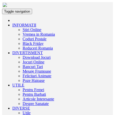
Toggle navigation
INFORMATII
Stiri Online
Vremea in Romania
Coduri Postale
Black Friday
Reduceri Romania
DIVERTISMENT
Download Jocuri
Jocuri Online
Bancuri Tari
Mesaje Frumoase
Felicitari Animate
Poze Haioase
UTILE
Pentru Femei
Pentru Barbati
Articole Interesante
Despre Sanatate
DIVERSE
Utile