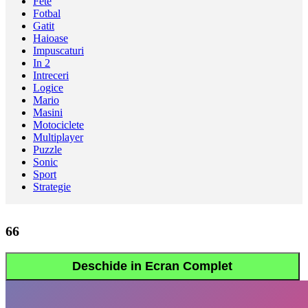
Fete
Fotbal
Gatit
Haioase
Impuscaturi
In 2
Intreceri
Logice
Mario
Masini
Motociclete
Multiplayer
Puzzle
Sonic
Sport
Strategie
66
Deschide in Ecran Complet