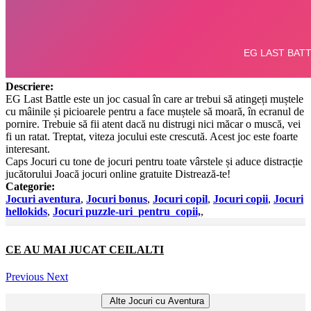
Descriere:
EG Last Battle este un joc casual în care ar trebui să atingeți muștele
cu mâinile și picioarele pentru a face muștele să moară, în ecranul de
pornire. Trebuie să fii atent dacă nu distrugi nici măcar o muscă, vei
fi un ratat. Treptat, viteza jocului este crescută. Acest joc este foarte
interesant.
Caps Jocuri cu tone de jocuri pentru toate vârstele și aduce distracție
jucătorului Joacă jocuri online gratuite Distrează-te!
Categorie:
Jocuri aventura
,
Jocuri bonus
,
Jocuri copil
,
Jocuri copii
,
Jocuri
hellokids
,
Jocuri puzzle-uri_pentru_copii,
,
CE AU MAI JUCAT CEILALTI
Previous
Next
Alte Jocuri cu Aventura