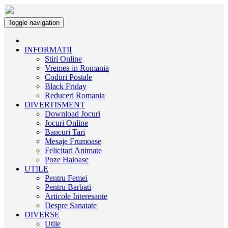
Toggle navigation
INFORMATII
Stiri Online
Vremea in Romania
Coduri Postale
Black Friday
Reduceri Romania
DIVERTISMENT
Download Jocuri
Jocuri Online
Bancuri Tari
Mesaje Frumoase
Felicitari Animate
Poze Haioase
UTILE
Pentru Femei
Pentru Barbati
Articole Interesante
Despre Sanatate
DIVERSE
Utile