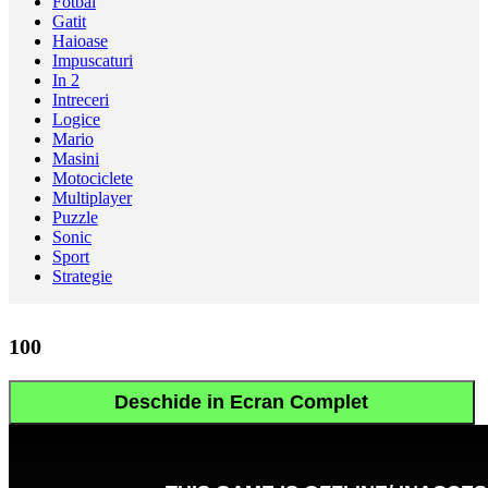
Fotbal
Gatit
Haioase
Impuscaturi
In 2
Intreceri
Logice
Mario
Masini
Motociclete
Multiplayer
Puzzle
Sonic
Sport
Strategie
100
Deschide in Ecran Complet