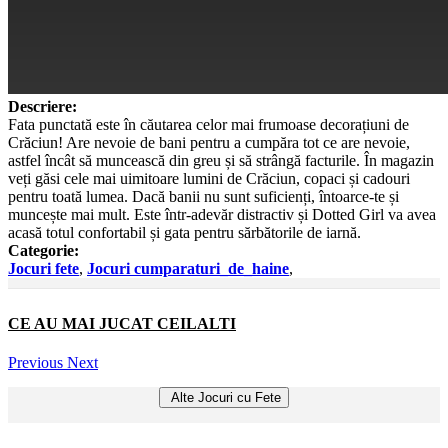
Descriere:
Fata punctată este în căutarea celor mai frumoase decorațiuni de
Crăciun! Are nevoie de bani pentru a cumpăra tot ce are nevoie,
astfel încât să muncească din greu și să strângă facturile. În magazin
veți găsi cele mai uimitoare lumini de Crăciun, copaci și cadouri
pentru toată lumea. Dacă banii nu sunt suficienți, întoarce-te și
muncește mai mult. Este într-adevăr distractiv și Dotted Girl va avea
acasă totul confortabil și gata pentru sărbătorile de iarnă.
Categorie:
Jocuri fete
,
Jocuri cumparaturi_de_haine
,
CE AU MAI JUCAT CEILALTI
Previous
Next
Alte Jocuri cu Fete