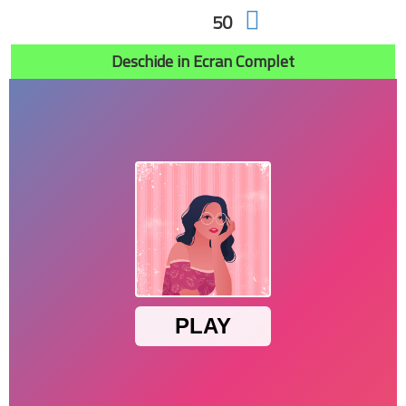
50
CLASICE
COPII
FETE
FOTBAL
Deschide in Ecran Complet
GATIT
HAIOASE
IMPUSCATURI
IN 2
INTRECERI
LOGICE
MARIO
MASINI
MOTOCICLETE
MULTIPLAYER
PUZZLE
SONIC
SPORT
STRATEGIE