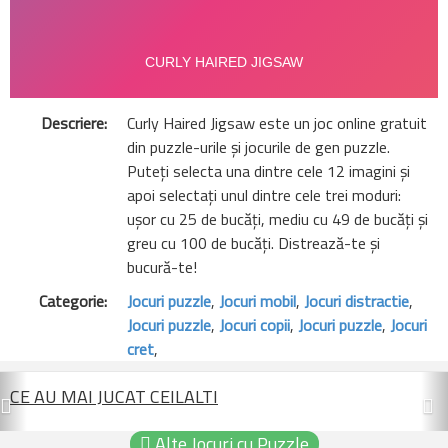
Descriere:
Curly Haired Jigsaw este un joc online gratuit
din puzzle-urile și jocurile de gen puzzle.
Puteți selecta una dintre cele 12 imagini și
apoi selectați unul dintre cele trei moduri:
ușor cu 25 de bucăți, mediu cu 49 de bucăți și
greu cu 100 de bucăți. Distrează-te și
bucură-te!
Categorie:
Jocuri puzzle
,
Jocuri mobil
,
Jocuri distractie
,
Jocuri puzzle
,
Jocuri copii
,
Jocuri puzzle
,
Jocuri
cret
,
Previous
N
CE AU MAI JUCAT CEILALTI
Alte Jocuri cu Puzzle