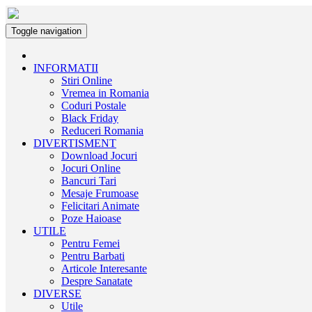
Toggle navigation
INFORMATII
Stiri Online
Vremea in Romania
Coduri Postale
Black Friday
Reduceri Romania
DIVERTISMENT
Download Jocuri
Jocuri Online
Bancuri Tari
Mesaje Frumoase
Felicitari Animate
Poze Haioase
UTILE
Pentru Femei
Pentru Barbati
Articole Interesante
Despre Sanatate
DIVERSE
Utile