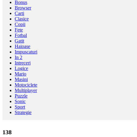
Bonus
Browser
Carti
Clasice
Copii
Fete
Fotbal
Gatit
Haioase
Impuscaturi
In 2
Intreceri
Logice
Mario
Masini
Motociclete
Multiplayer
Puzzle
Sonic
Sport
Strategie
138