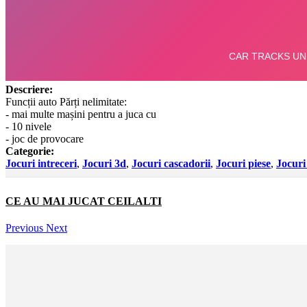
Descriere:
Funcții auto Părți nelimitate:
- mai multe mașini pentru a juca cu
- 10 nivele
- joc de provocare
Categorie:
Jocuri intreceri
,
Jocuri 3d
,
Jocuri cascadorii
,
Jocuri piese
,
Jocuri
CE AU MAI JUCAT CEILALTI
Previous
Next