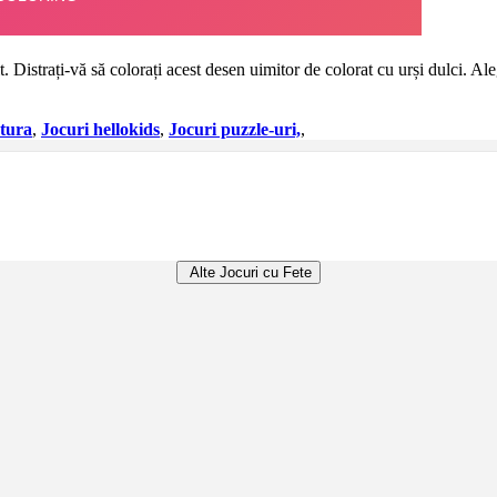
Distrați-vă să colorați acest desen uimitor de colorat cu urși dulci. Alege
ctura
,
Jocuri hellokids
,
Jocuri puzzle-uri,
,
Alte Jocuri cu Fete