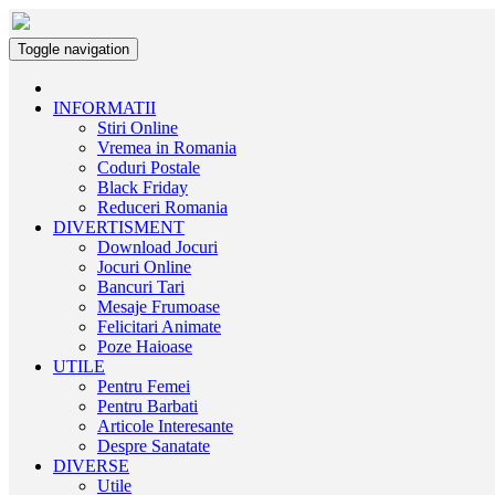
Toggle navigation
INFORMATII
Stiri Online
Vremea in Romania
Coduri Postale
Black Friday
Reduceri Romania
DIVERTISMENT
Download Jocuri
Jocuri Online
Bancuri Tari
Mesaje Frumoase
Felicitari Animate
Poze Haioase
UTILE
Pentru Femei
Pentru Barbati
Articole Interesante
Despre Sanatate
DIVERSE
Utile