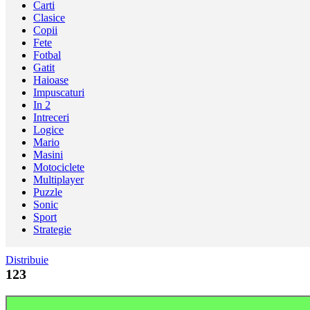
Carti
Clasice
Copii
Fete
Fotbal
Gatit
Haioase
Impuscaturi
In 2
Intreceri
Logice
Mario
Masini
Motociclete
Multiplayer
Puzzle
Sonic
Sport
Strategie
Distribuie
123