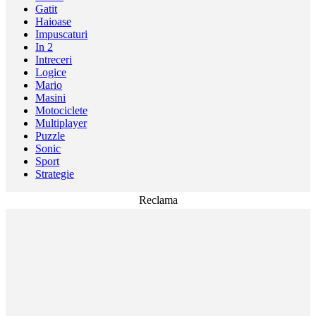
Gatit
Haioase
Impuscaturi
In 2
Intreceri
Logice
Mario
Masini
Motociclete
Multiplayer
Puzzle
Sonic
Sport
Strategie
Reclama