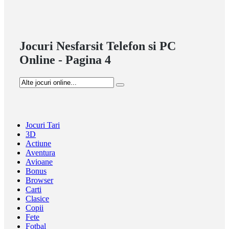
Jocuri Nesfarsit Telefon si PC
Online - Pagina 4
Jocuri Tari
3D
Actiune
Aventura
Avioane
Bonus
Browser
Carti
Clasice
Copii
Fete
Fotbal