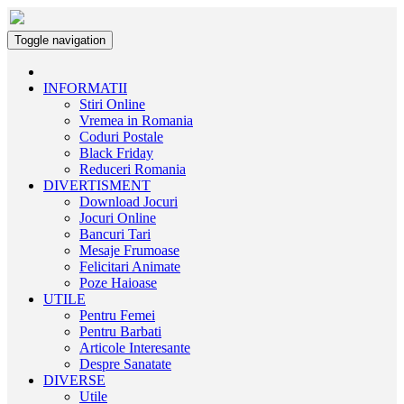
Toggle navigation
INFORMATII
Stiri Online
Vremea in Romania
Coduri Postale
Black Friday
Reduceri Romania
DIVERTISMENT
Download Jocuri
Jocuri Online
Bancuri Tari
Mesaje Frumoase
Felicitari Animate
Poze Haioase
UTILE
Pentru Femei
Pentru Barbati
Articole Interesante
Despre Sanatate
DIVERSE
Utile