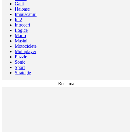
Gatit
Haioase
Impuscaturi
In 2
Intreceri
Logice
Mario
Masini
Motociclete
Multiplayer
Puzzle
Sonic
Sport
Strategie
Reclama