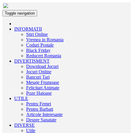
Toggle navigation
INFORMATII
Stiri Online
Vremea in Romania
Coduri Postale
Black Friday
Reduceri Romania
DIVERTISMENT
Download Jocuri
Jocuri Online
Bancuri Tari
Mesaje Frumoase
Felicitari Animate
Poze Haioase
UTILE
Pentru Femei
Pentru Barbati
Articole Interesante
Despre Sanatate
DIVERSE
Utile