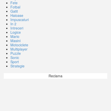
Fete
Fotbal
Gatit
Haioase
Impuscaturi
In 2
Intreceri
Logice
Mario
Masini
Motociclete
Multiplayer
Puzzle
Sonic
Sport
Strategie
Reclama