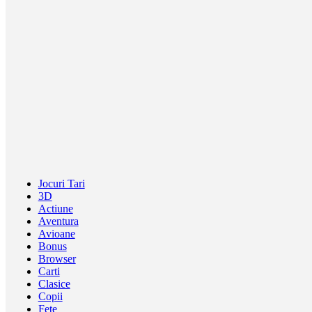
Jocuri Tari
3D
Actiune
Aventura
Avioane
Bonus
Browser
Carti
Clasice
Copii
Fete