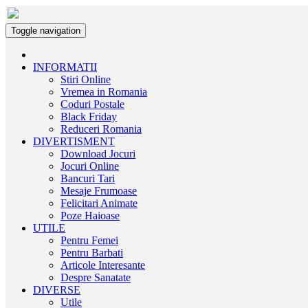
Toggle navigation
INFORMATII
Stiri Online
Vremea in Romania
Coduri Postale
Black Friday
Reduceri Romania
DIVERTISMENT
Download Jocuri
Jocuri Online
Bancuri Tari
Mesaje Frumoase
Felicitari Animate
Poze Haioase
UTILE
Pentru Femei
Pentru Barbati
Articole Interesante
Despre Sanatate
DIVERSE
Utile