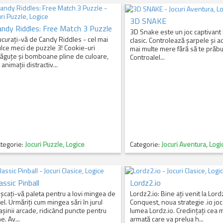
3D SNAKE
andy Riddles: Free Match 3 Puzzle
3D Snake este un joc captivant
curați-vă de Candy Riddles - cel mai
clasic. Controlează șarpele și a
lce meci de puzzle 3! Cookie-uri
mai multe mere fără să te prăbu
ăguțe și bomboane pline de culoare,
Controalel...
 animații distractiv...
tegorie:
Jocuri Puzzle, Logice
Categorie:
Jocuri Aventura, Logi
assic Pinball
Lordz2.io
șcați-vă paleta pentru a lovi mingea de
Lordz2.io: Bine ați venit la Lord
el. Urmăriți cum mingea sări în jurul
Conquest, noua strategie .io joc
șinii arcade, ridicând puncte pentru
lumea Lordz.io. Credințați cea 
ne. Av...
armată care va prelua h...