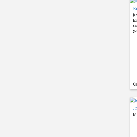
K
Ki
Ex
co
ga
Ca
J
Me