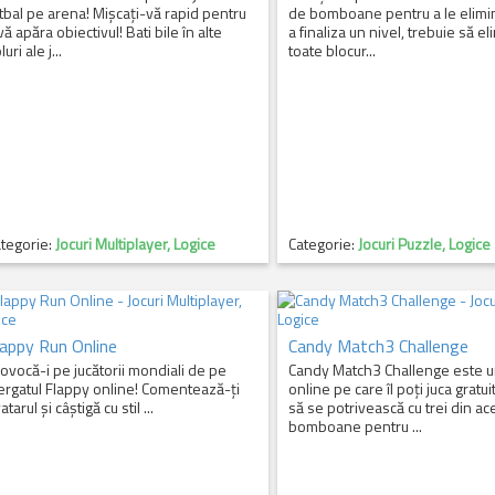
tbal pe arena! Mișcați-vă rapid pentru
de bomboane pentru a le elimi
vă apăra obiectivul! Bati bile în alte
a finaliza un nivel, trebuie să el
luri ale j...
toate blocur...
tegorie:
Jocuri Multiplayer, Logice
Categorie:
Jocuri Puzzle, Logice
lappy Run Online
Candy Match3 Challenge
ovocă-i pe jucătorii mondiali de pe
Candy Match3 Challenge este u
ergatul Flappy online! Comentează-ți
online pe care îl poți juca gratui
atarul și câștigă cu stil ...
să se potrivească cu trei din ac
bomboane pentru ...