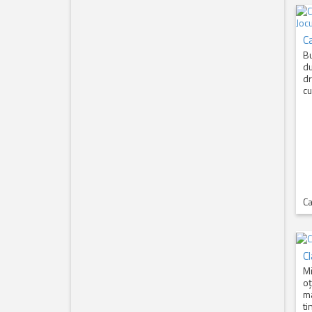
C
Bu
du
dr
cu
Ca
Cl
Mi
oț
ma
ti