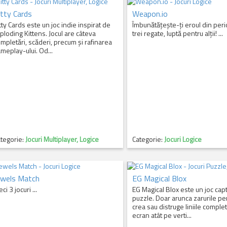
itty Cards
Weapon.io
tty Cards este un joc indie inspirat de
Îmbunătățește-ți eroul din per
ploding Kittens. Jocul are câteva
trei regate, luptă pentru alții! ...
mpletări, scăderi, precum și rafinarea
meplay-ului. Od...
tegorie:
Jocuri Multiplayer, Logice
Categorie:
Jocuri Logice
ewels Match
EG Magical Blox
ci 3 jocuri ...
EG Magical Blox este un joc cap
puzzle. Doar arunca zarurile pe
crea sau distruge liniile comple
ecran atât pe verti...