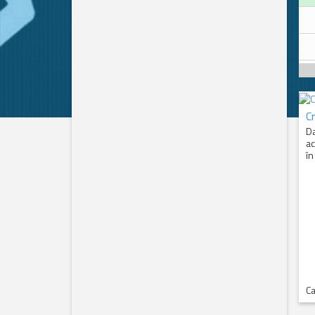
C
Da
ac
în
Ca