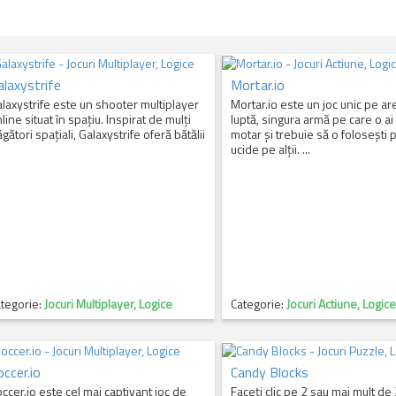
alaxystrife
Mortar.io
laxystrife este un shooter multiplayer
Mortar.io este un joc unic pe a
line situat în spațiu. Inspirat de mulți
luptă, singura armă pe care o ai
ăgători spațiali, Galaxystrife oferă bătălii
motar și trebuie să o folosești 
ucide pe alții. ...
tegorie:
Jocuri Multiplayer, Logice
Categorie:
Jocuri Actiune, Logice
occer.io
Candy Blocks
ccer.io este cel mai captivant joc de
Faceți clic pe 2 sau mai mult de 