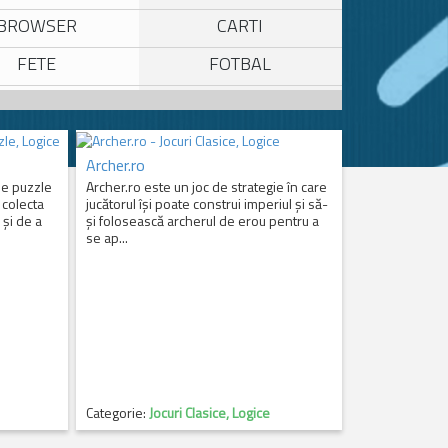
BROWSER
CARTI
FETE
FOTBAL
MPUSCATURI
IN 2
MARIO
MASINI
Archer.ro
PUZZLE
SONIC
de puzzle
Archer.ro este un joc de strategie în care
 colecta
jucătorul își poate construi imperiul și să-
 și de a
și folosească archerul de erou pentru a
se ap...
Categorie:
Jocuri Clasice, Logice