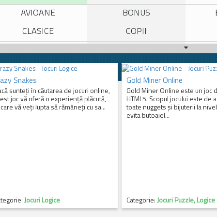
AVIOANE
BONUS
CLASICE
COPII
GATIT
HAIOASE
I
INTRECERI
LOGICE
razy Snakes
Gold Miner Online
MOTOCICLETE
MULTIPLAYER
că sunteți în căutarea de jocuri online,
Gold Miner Online este un joc 
est joc vă oferă o experiență plăcută,
HTML5. Scopul jocului este de a
SPORT
STRATEGIE
 care vă veți lupta să rămâneți cu sa...
toate nuggets și bijuterii la nivel
evita butoaiel...
tegorie:
Jocuri Logice
Categorie:
Jocuri Puzzle, Logice