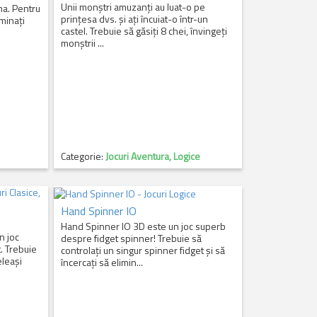
Unii monștri amuzanți au luat-o pe
na. Pentru
prințesa dvs. și ați încuiat-o într-un
iminați
castel. Trebuie să găsiți 8 chei, învingeți
monștrii ...
Categorie:
Jocuri Aventura, Logice
Hand Spinner IO
Hand Spinner IO 3D este un joc superb
n joc
despre fidget spinner! Trebuie să
t. Trebuie
controlați un singur spinner fidget și să
eleași
încercați să elimin...