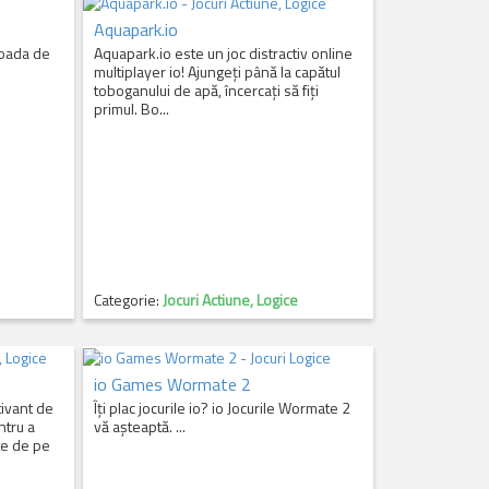
Aquapark.io
ioada de
Aquapark.io este un joc distractiv online
multiplayer io! Ajungeți până la capătul
toboganului de apă, încercați să fiți
primul. Bo...
Categorie:
Jocuri Actiune, Logice
io Games Wormate 2
tivant de
Îți plac jocurile io? io Jocurile Wormate 2
ntru a
vă așteaptă. ...
te de pe