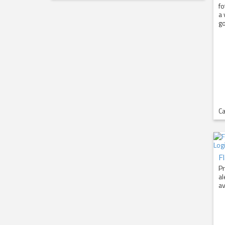
fo
a 
go
Ca
F
Pr
al
av