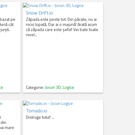
Snow Drift.io
 bazat pe
Zăpada este peste tot. Din păcate, nu ai
dună cât
nicio lopată. Dar ai o mașină! Arată acum
șești.
că zăpada care este șeful! Vei bate toate
nivel...
ce
Categorie:
Jocuri 3D, Logice
Tornado.io
z
Distruge totul! ...
 din
mai mare