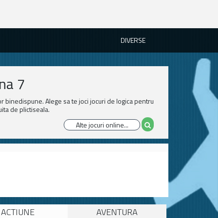
DIVERSE
ina 7
or binedispune. Alege sa te joci jocuri de logica pentru
ita de plictiseala.
ACTIUNE
AVENTURA