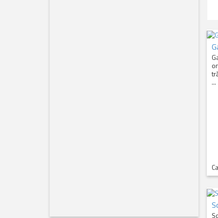
G
Ga
on
tr
...
Ca
S
So