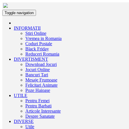
Toggle navigation
INFORMATII
Stiri Online
Vremea in Romania
Coduri Postale
Black Friday
Reduceri Romania
DIVERTISMENT
Download Jocuri
Jocuri Online
Bancuri Tari
Mesaje Frumoase
Felicitari Animate
Poze Haioase
UTILE
Pentru Femei
Pentru Barbati
Articole Interesante
Despre Sanatate
DIVERSE
Utile