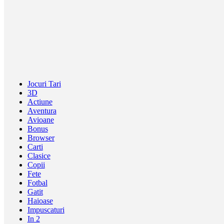
Jocuri Tari
3D
Actiune
Aventura
Avioane
Bonus
Browser
Carti
Clasice
Copii
Fete
Fotbal
Gatit
Haioase
Impuscaturi
In 2