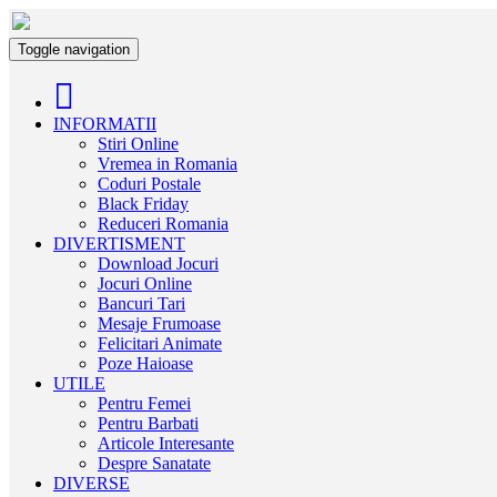
Toggle navigation
INFORMATII
Stiri Online
Vremea in Romania
Coduri Postale
Black Friday
Reduceri Romania
DIVERTISMENT
Download Jocuri
Jocuri Online
Bancuri Tari
Mesaje Frumoase
Felicitari Animate
Poze Haioase
UTILE
Pentru Femei
Pentru Barbati
Articole Interesante
Despre Sanatate
DIVERSE