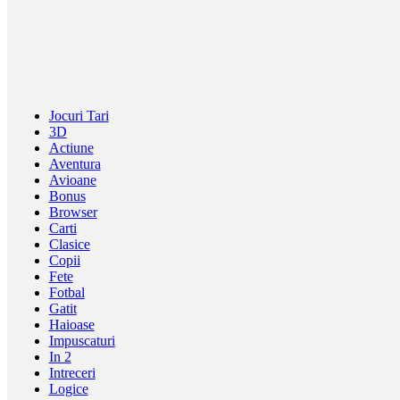
Jocuri Tari
3D
Actiune
Aventura
Avioane
Bonus
Browser
Carti
Clasice
Copii
Fete
Fotbal
Gatit
Haioase
Impuscaturi
In 2
Intreceri
Logice