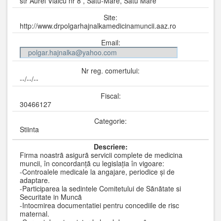
str Aurel Vlaicu nr 8 , Satu-Mare, Satu Mare
Site:
http://www.drpolgarhajnalkamedicinamuncii.aaz.ro
Email:
Nr reg. comertului:
--/--/--
Fiscal:
30466127
Categorie:
Stiinta
Descriere:
Firma noastrã asigurã servicii complete de medicina
muncii, în concordanțã cu legislația în vigoare:
-Controalele medicale la angajare, periodice și de
adaptare.
-Participarea la sedintele Comitetului de Sãnãtate si
Securitate in Muncã
-Intocmirea documentatiei pentru concediile de risc
maternal.