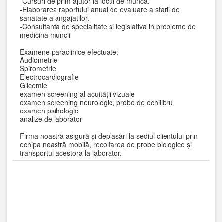
-Cursuri de prim ajutor la locul de muncã.
-Elaborarea raportului anual de evaluare a starii de
sanatate a angajatilor.
-Consultanta de specialitate si legislativa in probleme de
medicina muncii
Examene paraclinice efectuate:
Audiometrie
Spirometrie
Electrocardiografie
Glicemie
examen screening al acuitãții vizuale
examen screening neurologic, probe de echilibru
examen psihologic
analize de laborator
Firma noastrã asigurã și deplasãri la sediul clientului prin
echipa noastrã mobilã, recoltarea de probe biologice și
transportul acestora la laborator.