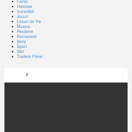
Farse
Haioase
Incredibil
Jocuri
Locuri de Vis
Muzica
Reclame
Romanesti
Sexy
Sport
Stiri
Trailere Filme
3