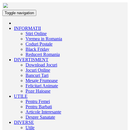
Toggle navigation
INFORMATII
Stiri Online
Vremea in Romania
Coduri Postale
Black Friday
Reduceri Romania
DIVERTISMENT
Download Jocuri
Jocuri Online
Bancuri Tari
Mesaje Frumoase
Felicitari Animate
Poze Haioase
UTILE
Pentru Femei
Pentru Barbati
Articole Interesante
Despre Sanatate
DIVERSE
Utile