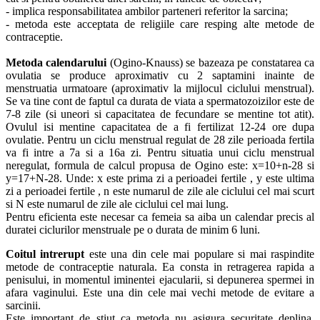
- implica responsabilitatea ambilor parteneri referitor la sarcina;
- metoda este acceptata de religiile care resping alte metode de
contraceptie.
Metoda calendarului
(Ogino-Knauss) se bazeaza pe constatarea ca
ovulatia se produce aproximativ cu 2 saptamini inainte de
menstruatia urmatoare (aproximativ la mijlocul ciclului menstrual).
Se va tine cont de faptul ca durata de viata a spermatozoizilor este de
7-8 zile (si uneori si capacitatea de fecundare se mentine tot atit).
Ovulul isi mentine capacitatea de a fi fertilizat 12-24 ore dupa
ovulatie. Pentru un ciclu menstrual regulat de 28 zile perioada fertila
va fi intre a 7a si a 16a zi. Pentru situatia unui ciclu menstrual
neregulat, formula de calcul propusa de Ogino este: x=10+n-28 si
y=17+N-28. Unde: x este prima zi a perioadei fertile , y este ultima
zi a perioadei fertile , n este numarul de zile ale ciclului cel mai scurt
si N este numarul de zile ale ciclului cel mai lung.
Pentru eficienta este necesar ca femeia sa aiba un calendar precis al
duratei ciclurilor menstruale pe o durata de minim 6 luni.
Coitul intrerupt
este una din cele mai populare si mai raspindite
metode de contraceptie naturala. Ea consta in retragerea rapida a
penisului, in momentul iminentei ejacularii, si depunerea spermei in
afara vaginului. Este una din cele mai vechi metode de evitare a
sarcinii.
Este important de stiut ca metoda nu asigura securitate deplina,