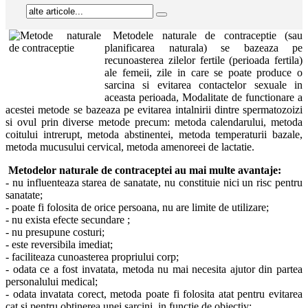
Metodele naturale de contraceptie (sau
planificarea naturala) se bazeaza pe
recunoasterea zilelor fertile (perioada fertila)
ale femeii, zile in care se poate produce o
sarcina si evitarea contactelor sexuale in
aceasta perioada, Modalitate de functionare a
acestei metode se bazeaza pe evitarea intalnirii dintre spermatozoizi
si ovul prin diverse metode precum: metoda calendarului, metoda
coitului intrerupt, metoda abstinentei, metoda temperaturii bazale,
metoda mucusului cervical, metoda amenoreei de lactatie.
Metodelor naturale de contraceptei au mai multe avantaje:
- nu influenteaza starea de sanatate, nu constituie nici un risc pentru
sanatate;
- poate fi folosita de orice persoana, nu are limite de utilizare;
- nu exista efecte secundare ;
- nu presupune costuri;
- este reversibila imediat;
- faciliteaza cunoasterea propriului corp;
- odata ce a fost invatata, metoda nu mai necesita ajutor din partea
personalului medical;
- odata invatata corect, metoda poate fi folosita atat pentru evitarea
cat si pentru obtinerea unei sarcini, in functie de obiectiv;