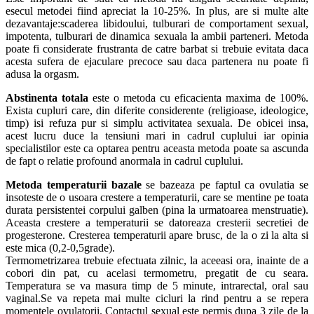
esecul metodei fiind apreciat la 10-25%. In plus, are si multe alte
dezavantaje:scaderea libidoului, tulburari de comportament sexual,
impotenta, tulburari de dinamica sexuala la ambii parteneri. Metoda
poate fi considerate frustranta de catre barbat si trebuie evitata daca
acesta sufera de ejaculare precoce sau daca partenera nu poate fi
adusa la orgasm.
Abstinenta totala
este o metoda cu eficacienta maxima de 100%.
Exista cupluri care, din diferite considerente (religioase, ideologice,
timp) isi refuza pur si simplu activitatea sexuala. De obicei insa,
acest lucru duce la tensiuni mari in cadrul cuplului iar opinia
specialistilor este ca optarea pentru aceasta metoda poate sa ascunda
de fapt o relatie profound anormala in cadrul cuplului.
Metoda temperaturii bazale
se bazeaza pe faptul ca ovulatia se
insoteste de o usoara crestere a temperaturii, care se mentine pe toata
durata persistentei corpului galben (pina la urmatoarea menstruatie).
Aceasta crestere a temperaturii se datoreaza cresterii secretiei de
progesterone. Cresterea temperaturii apare brusc, de la o zi la alta si
este mica (0,2-0,5grade).
Termometrizarea trebuie efectuata zilnic, la aceeasi ora, inainte de a
cobori din pat, cu acelasi termometru, pregatit de cu seara.
Temperatura se va masura timp de 5 minute, intrarectal, oral sau
vaginal.Se va repeta mai multe cicluri la rind pentru a se repera
momentele ovulatorii. Contactul sexual este permis dupa 3 zile de la