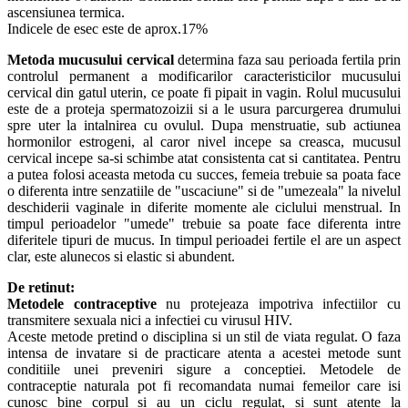
ascensiunea termica.
Indicele de esec este de aprox.17%
Metoda mucusului cervical
determina faza sau perioada fertila prin
controlul permanent a modificarilor caracteristicilor mucusului
cervical din gatul uterin, ce poate fi pipait in vagin. Rolul mucusului
este de a proteja spermatozoizii si a le usura parcurgerea drumului
spre uter la intalnirea cu ovulul. Dupa menstruatie, sub actiunea
hormonilor estrogeni, al caror nivel incepe sa creasca, mucusul
cervical incepe sa-si schimbe atat consistenta cat si cantitatea. Pentru
a putea folosi aceasta metoda cu succes, femeia trebuie sa poata face
o diferenta intre senzatiile de "uscaciune" si de "umezeala" la nivelul
deschiderii vaginale in diferite momente ale ciclului menstrual. In
timpul perioadelor "umede" trebuie sa poate face diferenta intre
diferitele tipuri de mucus. In timpul perioadei fertile el are un aspect
clar, este alunecos si elastic si abundent.
De retinut:
Metodele contraceptive
nu protejeaza impotriva infectiilor cu
transmitere sexuala nici a infectiei cu virusul HIV.
Aceste metode pretind o disciplina si un stil de viata regulat. O faza
intensa de invatare si de practicare atenta a acestei metode sunt
conditiile unei preveniri sigure a conceptiei. Metodele de
contraceptie naturala pot fi recomandata numai femeilor care isi
cunosc bine corpul si au un ciclu regulat, si sunt atente la