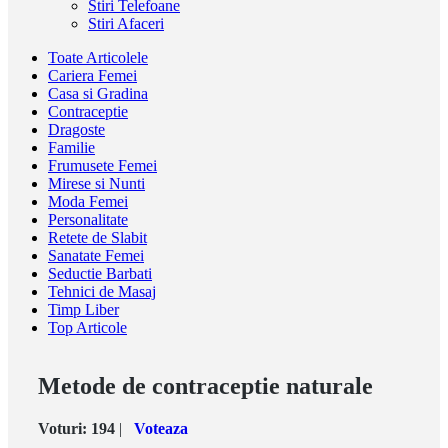
Stiri Telefoane
Stiri Afaceri
Toate Articolele
Cariera Femei
Casa si Gradina
Contraceptie
Dragoste
Familie
Frumusete Femei
Mirese si Nunti
Moda Femei
Personalitate
Retete de Slabit
Sanatate Femei
Seductie Barbati
Tehnici de Masaj
Timp Liber
Top Articole
Metode de contraceptie naturale
Voturi:
194
|
Voteaza