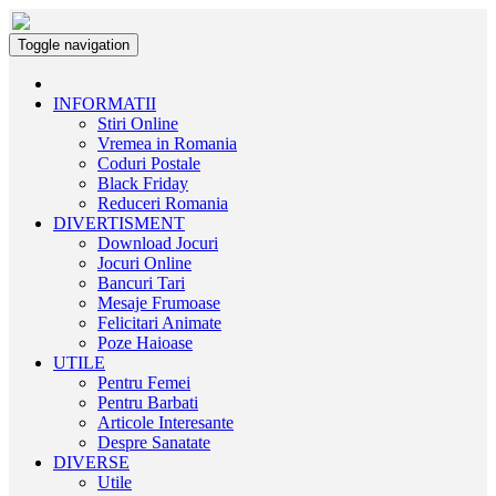
Toggle navigation
INFORMATII
Stiri Online
Vremea in Romania
Coduri Postale
Black Friday
Reduceri Romania
DIVERTISMENT
Download Jocuri
Jocuri Online
Bancuri Tari
Mesaje Frumoase
Felicitari Animate
Poze Haioase
UTILE
Pentru Femei
Pentru Barbati
Articole Interesante
Despre Sanatate
DIVERSE
Utile