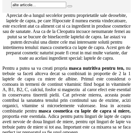
Apreciat de-a lungul secolelor pentru proprietatile sale deosebite,
laptele de capra, pe care Hipocrate il numea esenta vindecatoare,
este excelent atat ca aliment cat si ca ingredient in produse cosmetice
sau de sanatate. Asa ca de la Cleopatra incoace nenumarate femei au
putut sa se bucure de binefacerile laptelui de capra. Iar astazi va
putem dezvalui una dintre cele mai interesante solutii pentru
intretinerea tenului: masca cosmetica cu lapte de capra. Acest gen de
preparat cosmetic naturist poate fi creat in mai multe variante, dar
toate au acelasi ingredient special: laptele de capra.
Pentru a putea sa va creati propria
masca nutritiva pentru ten,
nu
trebuie sa faceti altceva decat sa combinati in proportie de 2 la 1
laptele de capra cu miere de albine. Primul este considerat o
comoara in termeni de continut vitaminic fiind bogat in vitaminele
A, B1, B2, C, calciul, fosfor si magneziu al caror efect este esential
in conservarea tineretii pielii. Cat priveste mierea, aceasta poate
contribui la sanatatea tenului prin continutul sau de enzime, acizi
organici, vitamine si microelemente valoroase. Insa in aceasta
combinatie pentru
masca cosmetica cu lapte de capra si miere,
proportia este esentiala. Adica pentru patru linguri de lapte de capra
aveti nevoie de doua linguri de miere, pentru opt linguri de lapte va
trebuie patru de miere si tot asa. Important este ca mixarea sa se faca
perfect iar preparatul sa fie unul omogen.