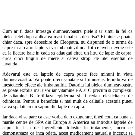
Cum ar fi daca intreaga dumneavoastra piele s-ar simti la fel ca
pielea fetei dupa aplicarea mastii mai sus descrisa? Ei bine se poate,
chiar daca, spre deosebire de Cleopatra, nu dispuneti de o turma de
capre in al carui lapte sa va imbaiati zilnic. Tot ce aveti nevoie este
ca la fiecare baie in cada sa adaugati circa un litru de lapte de capra,
circa cinci linguri de miere si cativa stropi de ulei esential de
lavanda.
Adevarul este ca laptele de capra poate face minuni in viata
dumneavoastra. Va poate oferi sanatate si frumusete, ferindu-va de
inesteticele efecte ale imbatranirii. Datorita lui pielea dumneavoastra
se poate exfolia mai usor iar vitaminele A si C precum si complexul
de vitamine B fortifiaza epiderma si ii redau elesticitatea de
odinioara. Pentru a beneficia si mai mult de calitaile acestuia puteti
sa va spalati cu un sapun din lapte de capra.
Iar daca vi se pare ca este vorba de o exagerare, tineti cont ca pana si
marile centre de SPA din Europa si America au introdus laptele de
capra in lista de ingrediente folosite in tratamente, lucru ce
demonstreaza ca inca odata, acest medicament natural a inceput sa