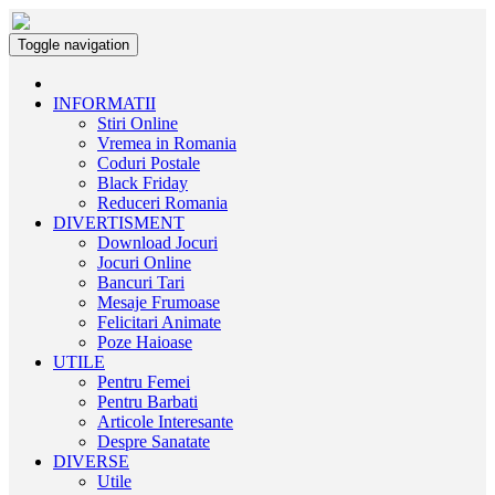
Toggle navigation
INFORMATII
Stiri Online
Vremea in Romania
Coduri Postale
Black Friday
Reduceri Romania
DIVERTISMENT
Download Jocuri
Jocuri Online
Bancuri Tari
Mesaje Frumoase
Felicitari Animate
Poze Haioase
UTILE
Pentru Femei
Pentru Barbati
Articole Interesante
Despre Sanatate
DIVERSE
Utile