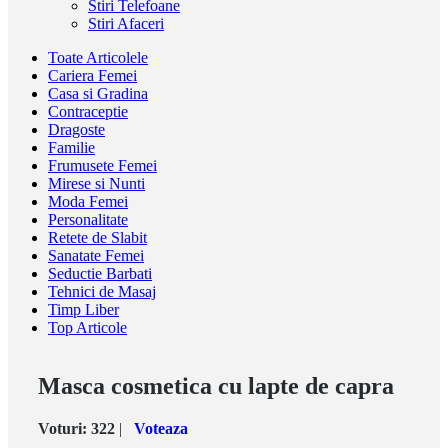
Stiri Telefoane
Stiri Afaceri
Toate Articolele
Cariera Femei
Casa si Gradina
Contraceptie
Dragoste
Familie
Frumusete Femei
Mirese si Nunti
Moda Femei
Personalitate
Retete de Slabit
Sanatate Femei
Seductie Barbati
Tehnici de Masaj
Timp Liber
Top Articole
Masca cosmetica cu lapte de capra
Voturi:
322
|
Voteaza