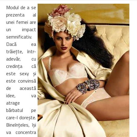
Modul de a se
prezenta al
unei femei are
un impact
semnificativ.
Dacă ea
trăieţte, într-
adevăr, cu
credinţa că
este sexy şi
este convinsă
de această
idee, va
atrage
bărbatul pe
care-l doreşte.
Bineînţeles, îşi
va concentra