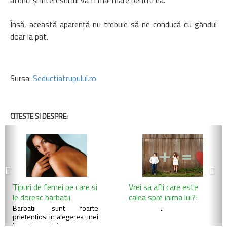
atunci şi interesul lui va fi mai mare pentru ea.
Însă, această aparenţă nu trebuie să ne conducă cu gândul
doar la pat.
Sursa:
Seductiatrupului.ro
CITESTE SI DESPRE:
Previous
Ne
Tipuri de femei pe care si
Vrei sa afli care este
le doresc barbatii
calea spre inima lui?!
Barbatii sunt foarte
...
prietentiosi in alegerea unei
femei asa ca iata c...