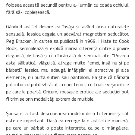
folosea această secundă pentru a-l urmări cu coada ochiului,
fără să-l copleşească.
Gândind astfel despre ea însăşi şi având acea naturaleţe
senzuală, Jessica degaja un adevărat magnetism seducător.
Peg Bracken, în cartea sa publicată în 1969, I Hate to Cook
Book, semnalează şi explică marea diferenţă dintre o privire
elegantă, distinsă şi cea încărcată de senzualitate. "Privirea
asta sălbatică, vlăguită, atrage multe femei, însă nu şi pe
bărbaţi." Jessica mai adaugă înfăţişării ei atractive şi alte
elemente; nu purta sutien sau pantaloni. Ea ştie că bărbaţii
pot intui corpul dezbrăcat la unei femei, cu toate veşmintele
pe care le poartă. Oricum, mesajele erotice ale seducţiei pot
fi trimise prin modalităţi extrem de multiple.
Şansa ei a fost descoperirea modului de a fi femeie şi cât
este de important. Dacă ea recurge la o astfel de manieră,
pe care un bărbat o poate interpreta ca pe o mângâiere,