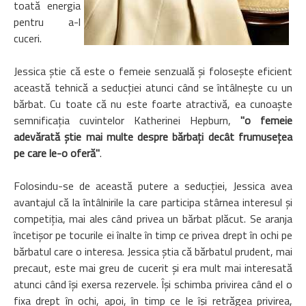
toată energia
pentru a-l
cuceri.
Jessica ştie că este o femeie senzuală şi foloseşte eficient
această tehnică a seducţiei atunci când se întâlneşte cu un
bărbat. Cu toate că nu este foarte atractivă, ea cunoaşte
semnificaţia cuvintelor Katherinei Hepburn,
"o femeie
adevărată ştie mai multe despre bărbaţi decât frumuseţea
pe care le-o oferă"
.
Folosindu-se de această putere a seducţiei, Jessica avea
avantajul că la întâlnirile la care participa stârnea interesul şi
competiţia, mai ales când privea un bărbat plăcut. Se aranja
încetişor pe tocurile ei înalte în timp ce privea drept în ochi pe
bărbatul care o interesa. Jessica ştia că bărbatul prudent, mai
precaut, este mai greu de cucerit şi era mult mai interesată
atunci când îşi exersa rezervele. Îşi schimba privirea când el o
fixa drept în ochi, apoi, în timp ce le îşi retrăgea privirea,