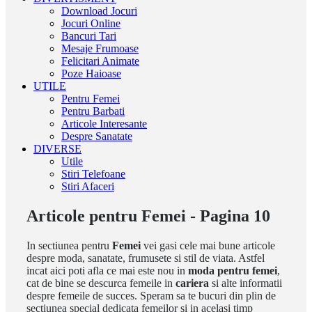
Download Jocuri
Jocuri Online
Bancuri Tari
Mesaje Frumoase
Felicitari Animate
Poze Haioase
UTILE
Pentru Femei
Pentru Barbati
Articole Interesante
Despre Sanatate
DIVERSE
Utile
Stiri Telefoane
Stiri Afaceri
Articole pentru Femei - Pagina 10
In sectiunea pentru
Femei
vei gasi cele mai bune articole
despre moda, sanatate, frumusete si stil de viata. Astfel
incat aici poti afla ce mai este nou in
moda pentru femei
,
cat de bine se descurca femeile in
cariera
si alte informatii
despre femeile de succes. Speram sa te bucuri din plin de
sectiunea special dedicata femeilor si in acelasi timp