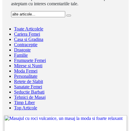
asteptam cu interes comentariile tale.
Toate Articolele
Cariera Femei
Casa si Gradina
Contraceptie
Dragoste
Familie
Frumusete Femei
Mirese si Nunti
Moda Femei
Personalitate
Retete de Slabit
Sanatate Femei
Seductie Barbati
Tehnici de Masaj
Timp Liber
Top Articole