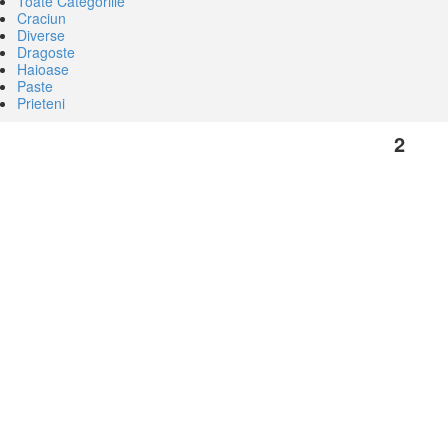
Toate Categoriile
Craciun
Diverse
Dragoste
Haioase
Paste
Prieteni
2