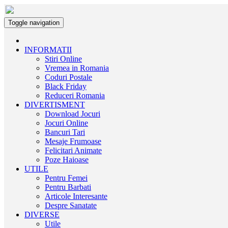
Toggle navigation
INFORMATII
Stiri Online
Vremea in Romania
Coduri Postale
Black Friday
Reduceri Romania
DIVERTISMENT
Download Jocuri
Jocuri Online
Bancuri Tari
Mesaje Frumoase
Felicitari Animate
Poze Haioase
UTILE
Pentru Femei
Pentru Barbati
Articole Interesante
Despre Sanatate
DIVERSE
Utile