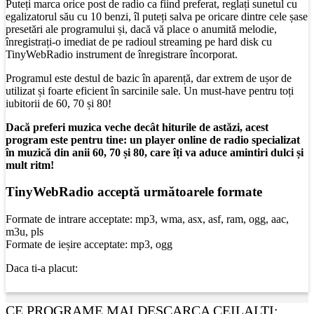
Puteți marca orice post de radio ca fiind preferat, reglați sunetul cu
egalizatorul său cu 10 benzi, îl puteți salva pe oricare dintre cele șase
presetări ale programului și, dacă vă place o anumită melodie,
înregistrați-o imediat de pe radioul streaming pe hard disk cu
TinyWebRadio instrument de înregistrare încorporat.
Programul este destul de bazic în aparență, dar extrem de ușor de
utilizat și foarte eficient în sarcinile sale. Un must-have pentru toți
iubitorii de 60, 70 și 80!
Dacă preferi muzica veche decât hiturile de astăzi, acest
program este pentru tine: un player online de radio specializat
în muzică din anii 60, 70 și 80, care îți va aduce amintiri dulci și
mult ritm!
TinyWebRadio acceptă următoarele formate
Formate de intrare acceptate: mp3, wma, asx, asf, ram, ogg, aac,
m3u, pls
Formate de ieșire acceptate: mp3, ogg
Daca ti-a placut:
CE PROGRAME MAI DESCARCA CEILALTI: