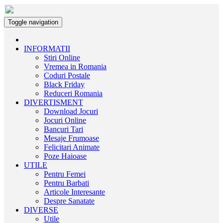
Toggle navigation
INFORMATII
Stiri Online
Vremea in Romania
Coduri Postale
Black Friday
Reduceri Romania
DIVERTISMENT
Download Jocuri
Jocuri Online
Bancuri Tari
Mesaje Frumoase
Felicitari Animate
Poze Haioase
UTILE
Pentru Femei
Pentru Barbati
Articole Interesante
Despre Sanatate
DIVERSE
Utile