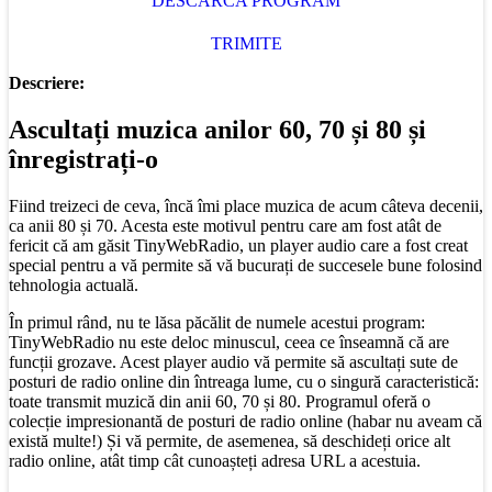
DESCARCA PROGRAM
TRIMITE
Descriere:
Ascultați muzica anilor 60, 70 și 80 și
înregistrați-o
Fiind treizeci de ceva, încă îmi place muzica de acum câteva decenii,
ca anii 80 și 70. Acesta este motivul pentru care am fost atât de
fericit că am găsit TinyWebRadio, un player audio care a fost creat
special pentru a vă permite să vă bucurați de succesele bune folosind
tehnologia actuală.
În primul rând, nu te lăsa păcălit de numele acestui program:
TinyWebRadio nu este deloc minuscul, ceea ce înseamnă că are
funcții grozave. Acest player audio vă permite să ascultați sute de
posturi de radio online din întreaga lume, cu o singură caracteristică:
toate transmit muzică din anii 60, 70 și 80. Programul oferă o
colecție impresionantă de posturi de radio online (habar nu aveam că
există multe!) Și vă permite, de asemenea, să deschideți orice alt
radio online, atât timp cât cunoașteți adresa URL a acestuia.