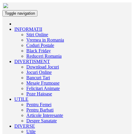
Toggle navigation
INFORMATII
Stiri Online
Vremea in Romania
Coduri Postale
Black Friday
Reduceri Romania
DIVERTISMENT
Download Jocuri
Jocuri Online
Bancuri Tari
Mesaje Frumoase
Felicitari Animate
Poze Haioase
UTILE
Pentru Femei
Pentru Barbati
Articole Interesante
Despre Sanatate
DIVERSE
Utile