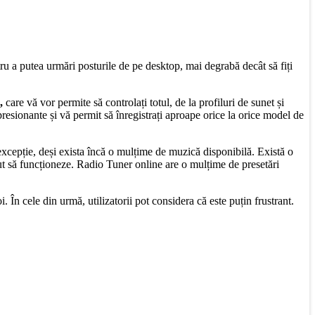
ru a putea urmări posturile de pe desktop, mai degrabă decât să fiți
,
care vă vor permite să controlați totul, de la profiluri de sunet și
esionante și vă permit să înregistrați aproape orice la orice model de
 excepție, deși exista încă o mulțime de muzică disponibilă. Există o
ut să funcționeze. Radio Tuner online are o mulțime de presetări
 În cele din urmă, utilizatorii pot considera că este puțin frustrant.