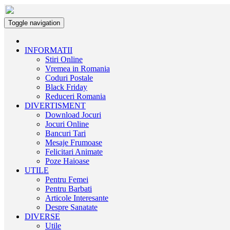
Toggle navigation
INFORMATII
Stiri Online
Vremea in Romania
Coduri Postale
Black Friday
Reduceri Romania
DIVERTISMENT
Download Jocuri
Jocuri Online
Bancuri Tari
Mesaje Frumoase
Felicitari Animate
Poze Haioase
UTILE
Pentru Femei
Pentru Barbati
Articole Interesante
Despre Sanatate
DIVERSE
Utile