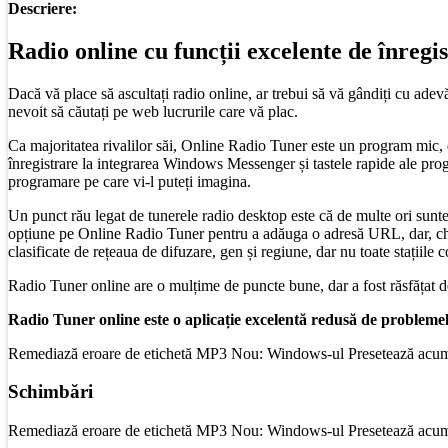
Descriere:
Radio online cu funcții excelente de înregi
Dacă vă place să ascultați radio online, ar trebui să vă gândiți cu ade
nevoit să căutați pe web lucrurile care vă plac.
Ca majoritatea rivalilor săi, Online Radio Tuner este un program mic, 
înregistrare la integrarea Windows Messenger și tastele rapide ale pr
programare pe care vi-l puteți imagina.
Un punct rău legat de tunerele radio desktop este că de multe ori sunteț
opțiune pe Online Radio Tuner pentru a adăuga o adresă URL, dar, chiar
clasificate de rețeaua de difuzare, gen și regiune, dar nu toate stațiile 
Radio Tuner online are o mulțime de puncte bune, dar a fost răsfățat de 
Radio Tuner online este o aplicație excelentă redusă de problemele
Remediază eroare de etichetă MP3 Nou: Windows-ul Presetează acum 
Schimbări
Remediază eroare de etichetă MP3 Nou: Windows-ul Presetează acum 