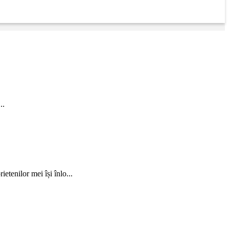
..
etenilor mei își înlo...