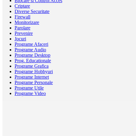
Blocare si Control Acces
Criptare
Diverse Securitate
Firewall
Monitorizare
Parolare
Prevenire
Jocuri
Programe Afaceri
Programe Audio
Programe Desktop
Prog. Educationale
Programe Grafica
Programe Hobbyuri
Programe Internet
Programe Personale
Programe Utile
Programe Video