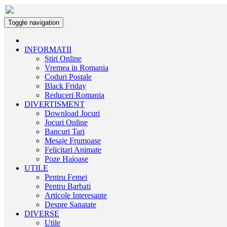
Toggle navigation
INFORMATII
Stiri Online
Vremea in Romania
Coduri Postale
Black Friday
Reduceri Romania
DIVERTISMENT
Download Jocuri
Jocuri Online
Bancuri Tari
Mesaje Frumoase
Felicitari Animate
Poze Haioase
UTILE
Pentru Femei
Pentru Barbati
Articole Interesante
Despre Sanatate
DIVERSE
Utile