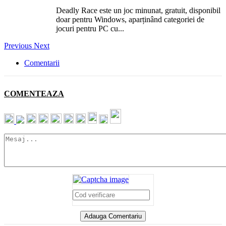
Deadly Race este un joc minunat, gratuit, disponibil
doar pentru Windows, aparținând categoriei de
jocuri pentru PC cu...
Previous
Next
Comentarii
COMENTEAZA