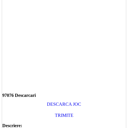
97076 Descarcari
DESCARCA JOC
TRIMITE
Descriere: