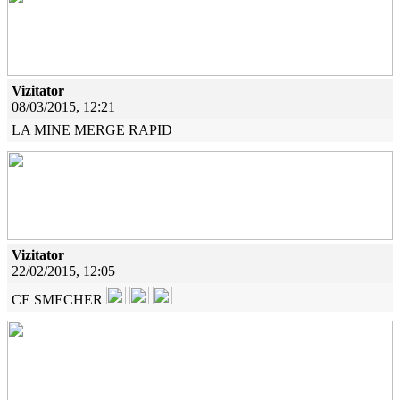
Vizitator
08/03/2015, 12:21
LA MINE MERGE RAPID
Vizitator
22/02/2015, 12:05
CE SMECHER