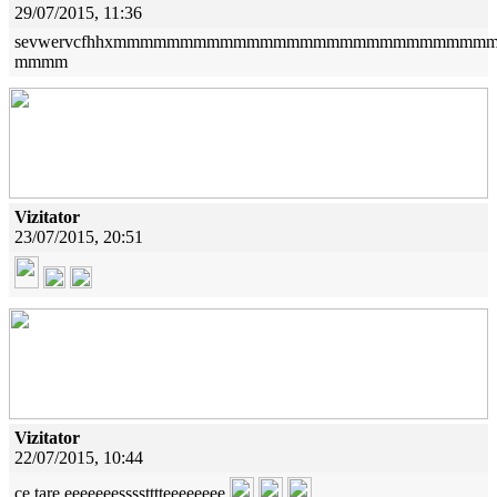
29/07/2015, 11:36
sevwervcfhhxmmmmmmmmmmmmmmmmmmmmmmmmmm
mmmm
Vizitator
23/07/2015, 20:51
Vizitator
22/07/2015, 10:44
ce tare eeeeeeesssstttteeeeeeee