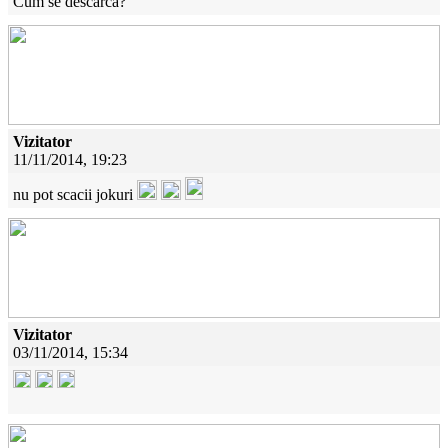
Cum se descarcă?
Vizitator
11/11/2014, 19:23
nu pot scacii jokuri
Vizitator
03/11/2014, 15:34