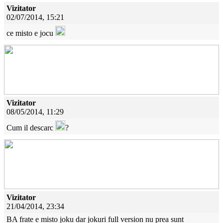
Vizitator
02/07/2014, 15:21
ce misto e jocu
Vizitator
08/05/2014, 11:29
Cum il descarc
?
Vizitator
21/04/2014, 23:34
BA frate e misto joku dar jokuri full version nu prea sunt