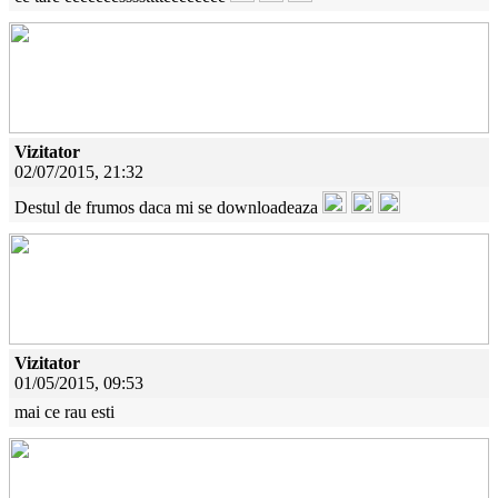
Vizitator
02/07/2015, 21:32
Destul de frumos daca mi se downloadeaza
Vizitator
01/05/2015, 09:53
mai ce rau esti