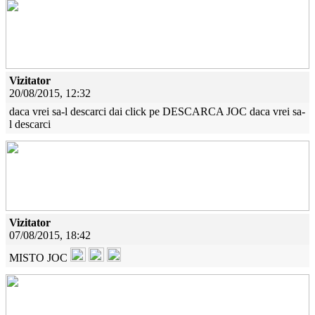
Vizitator
20/08/2015, 12:32
daca vrei sa-l descarci dai click pe DESCARCA JOC daca vrei sa-
l descarci
Vizitator
07/08/2015, 18:42
MISTO JOC