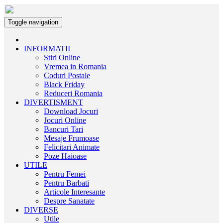
Toggle navigation
INFORMATII
Stiri Online
Vremea in Romania
Coduri Postale
Black Friday
Reduceri Romania
DIVERTISMENT
Download Jocuri
Jocuri Online
Bancuri Tari
Mesaje Frumoase
Felicitari Animate
Poze Haioase
UTILE
Pentru Femei
Pentru Barbati
Articole Interesante
Despre Sanatate
DIVERSE
Utile