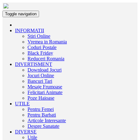
Toggle navigation
INFORMATII
Stiri Online
Vremea in Romania
Coduri Postale
Black Friday
Reduceri Romania
DIVERTISMENT
Download Jocuri
Jocuri Online
Bancuri Tari
Mesaje Frumoase
Felicitari Animate
Poze Haioase
UTILE
Pentru Femei
Pentru Barbati
Articole Interesante
Despre Sanatate
DIVERSE
Utile