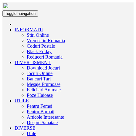
Toggle navigation
INFORMATII
Stiri Online
Vremea in Romania
Coduri Postale
Black Friday
Reduceri Romania
DIVERTISMENT
Download Jocuri
Jocuri Online
Bancuri Tari
Mesaje Frumoase
Felicitari Animate
Poze Haioase
UTILE
Pentru Femei
Pentru Barbati
Articole Interesante
Despre Sanatate
DIVERSE
Utile