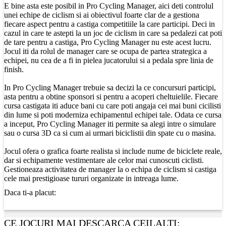
E bine asta este posibil in Pro Cycling Manager, aici deti controlul
unei echipe de ciclism si ai obiectivul foarte clar de a gestiona
fiecare aspect pentru a castiga competitiile la care participi. Deci in
cazul in care te astepti la un joc de ciclism in care sa pedalezi cat poti
de tare pentru a castiga, Pro Cycling Manager nu este acest lucru.
Jocul iti da rolul de manager care se ocupa de partea strategica a
echipei, nu cea de a fi in pielea jucatorului si a pedala spre linia de
finish.
In Pro Cycling Manager trebuie sa decizi la ce concursuri participi,
asta pentru a obtine sponsori si pentru a acoperi cheltuielile. Fiecare
cursa castigata iti aduce bani cu care poti angaja cei mai buni cicilisti
din lume si poti moderniza echipamentul echipei tale. Odata ce cursa
a inceput, Pro Cycling Manager iti permite sa alegi intre o simulare
sau o cursa 3D ca si cum ai urmari biciclistii din spate cu o masina.
Jocul ofera o grafica foarte realista si include nume de biciclete reale,
dar si echipamente vestimentare ale celor mai cunoscuti ciclisti.
Gestioneaza activitatea de manager la o echipa de ciclism si castiga
cele mai prestigioase tururi organizate in intreaga lume.
Daca ti-a placut:
CE JOCURI MAI DESCARCA CEILALTI: