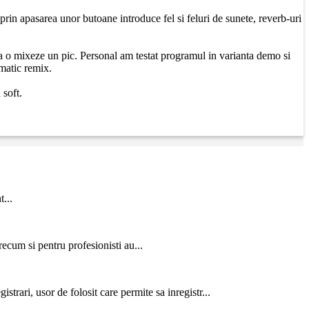
rin apasarea unor butoane introduce fel si feluri de sunete, reverb-uri
sa o mixeze un pic. Personal am testat programul in varianta demo si
matic remix.
 soft.
...
cum si pentru profesionisti au...
strari, usor de folosit care permite sa inregistr...