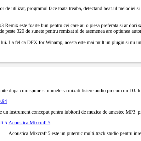
e utilizat, programul face toata treaba, detectand beat-ul melodiei si p
p3 Remix este foarte bun pentru cei care au o piesa preferata si ar dori 
de peste 320 de sunete pentru remixat si de asemenea are optiunea auto
 lui. La fel ca DFX for Winamp, acesta este mai mult un plugin si nu un
mite dupa cum spune si numele sa mixati fisiere audio precum un DJ. Int
9.94
 un instrument conceput pentru iubitorii de muzica de amestec MP3, pre
Acoustica Mixcraft 5
Acoustica Mixcraft 5 este un puternic multi-track studio pentru inregi