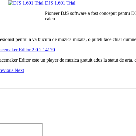
DJS 1.601 Trial
Pioneer DJS software a fost conceput pentru DJ p
calcu...
sionist pentru a va bucura de muzica mixata, o puteti face chiar dumnea
acemaker Editor 2.0.2.14170
acemaker Editor este un player de muzica gratuit adus la statut de arta,
revious
Next