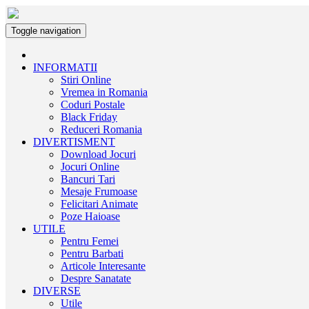
Toggle navigation
INFORMATII
Stiri Online
Vremea in Romania
Coduri Postale
Black Friday
Reduceri Romania
DIVERTISMENT
Download Jocuri
Jocuri Online
Bancuri Tari
Mesaje Frumoase
Felicitari Animate
Poze Haioase
UTILE
Pentru Femei
Pentru Barbati
Articole Interesante
Despre Sanatate
DIVERSE
Utile