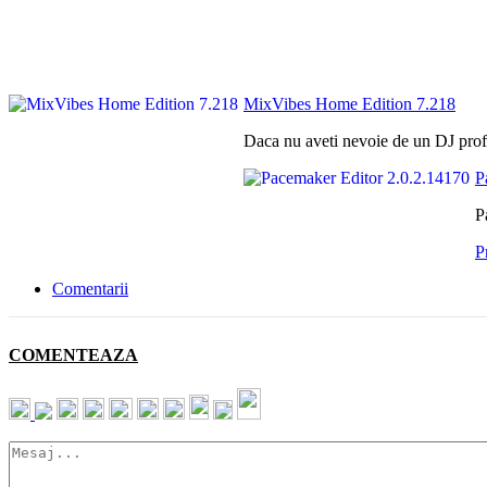
MixVibes Home Edition 7.218
Daca nu aveti nevoie de un DJ profe
P
P
P
Comentarii
COMENTEAZA