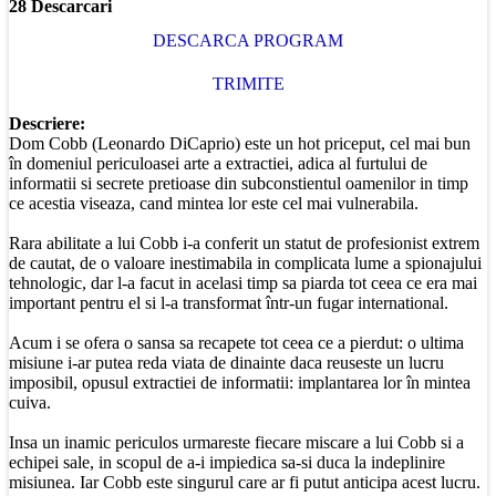
28 Descarcari
DESCARCA PROGRAM
TRIMITE
Descriere:
Dom Cobb (Leonardo DiCaprio) este un hot priceput, cel mai bun
în domeniul periculoasei arte a extractiei, adica al furtului de
informatii si secrete pretioase din subconstientul oamenilor in timp
ce acestia viseaza, cand mintea lor este cel mai vulnerabila.
Rara abilitate a lui Cobb i-a conferit un statut de profesionist extrem
de cautat, de o valoare inestimabila in complicata lume a spionajului
tehnologic, dar l-a facut in acelasi timp sa piarda tot ceea ce era mai
important pentru el si l-a transformat într-un fugar international.
Acum i se ofera o sansa sa recapete tot ceea ce a pierdut: o ultima
misiune i-ar putea reda viata de dinainte daca reuseste un lucru
imposibil, opusul extractiei de informatii: implantarea lor în mintea
cuiva.
Insa un inamic periculos urmareste fiecare miscare a lui Cobb si a
echipei sale, in scopul de a-i impiedica sa-si duca la indeplinire
misiunea. Iar Cobb este singurul care ar fi putut anticipa acest lucru.