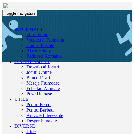
Toggle navigation
INFORMATII
Stiri Online
Vremea in Romania
Coduri Postale
Black Friday
Reduceri Romania
DIVERTISMENT
Download Jocuri
Jocuri Online
Bancuri Tari
Mesaje Frumoase
Felicitari Animate
Poze Haioase
UTILE
Pentru Femei
Pentru Barbati
Articole Interesante
Despre Sanatate
DIVERSE
Utile