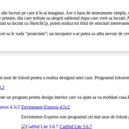
 alte lucruri pe care ti le-ai imaginat. Are o bara de instrumente simpla, 
primire, din care trebuie sa alegeti sablonul dupa care vreti sa lucrati: 
ti sa lucrati cu SketchUp, puteti realiza tot felul de structuri interesante,
 ar dori sa le vada “proiectate”; un incepator s-ar putea sa aiba nevoie d
 usor de folosit pentru a realiza designul unei case. Programul foloseste
.2
 un program pentru design interior care va ajuta sa va mobilati casa.P
Envisioneer Express 4.5c2
Envisioneer Express este programul cel mai usor de folosit p
CadStd Lite 3.6.7