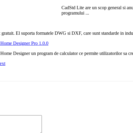
CadStd Lite are un scop general si an
programului ...
atuit. El suporta formatele DWG si DXF, care sunt standarde in indus
Home Designer Pro 1.0.0
ome Designer un program de calculator ce permite utilizatorilor sa 
ext