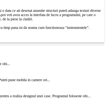
si o data ce ati desenat anumite structuri puteti adauga texturi diverse
Apoi veti avea acces la interfata de lucru a programului, pe care o
 de la piese la cladiri.
e ceva timp pana isi da seama cum functioneaza “instrumentele”.
 obi...
uteti pune mobila in camere ori...
entru a realiza designul unei case. Programul foloseste obi...