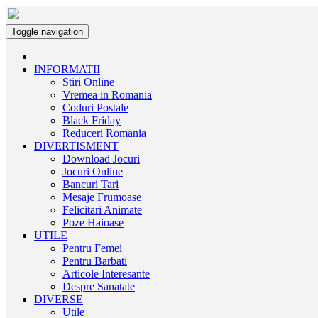
Toggle navigation
INFORMATII
Stiri Online
Vremea in Romania
Coduri Postale
Black Friday
Reduceri Romania
DIVERTISMENT
Download Jocuri
Jocuri Online
Bancuri Tari
Mesaje Frumoase
Felicitari Animate
Poze Haioase
UTILE
Pentru Femei
Pentru Barbati
Articole Interesante
Despre Sanatate
DIVERSE
Utile